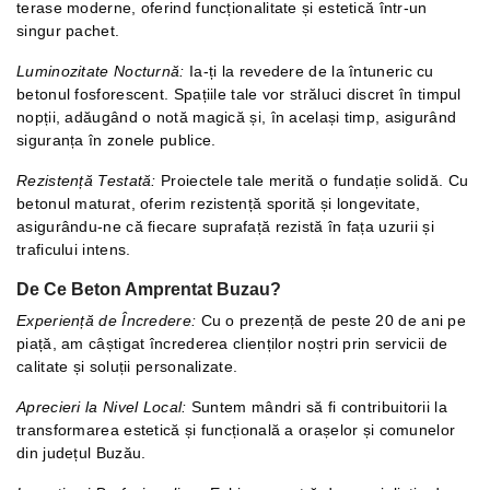
terase moderne, oferind funcționalitate și estetică într-un
singur pachet.
Luminozitate Nocturnă:
Ia-ți la revedere de la întuneric cu
betonul fosforescent. Spațiile tale vor străluci discret în timpul
nopții, adăugând o notă magică și, în același timp, asigurând
siguranța în zonele publice.
Rezistență Testată:
Proiectele tale merită o fundație solidă. Cu
betonul maturat, oferim rezistență sporită și longevitate,
asigurându-ne că fiecare suprafață rezistă în fața uzurii și
traficului intens.
De Ce Beton Amprentat Buzau?
Experiență de Încredere:
Cu o prezență de peste 20 de ani pe
piață, am câștigat încrederea clienților noștri prin servicii de
calitate și soluții personalizate.
Aprecieri la Nivel Local:
Suntem mândri să fi contribuitorii la
transformarea estetică și funcțională a orașelor și comunelor
din județul Buzău.