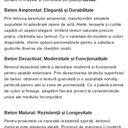
Beton Amprentat: Eleganță și Durabilitate
Prin tehnica betonului amprentat, transformăm simplele
suprafețe în adevărate opere de artă. Aleile, terasele și curțile
capătă un aspect elegant, imitând texturi naturale precum
piatra, cărămida sau lemnul. Cu o varietate de modele și culori
disponibile, oferim opțiuni personalizate pentru a satisface
gusturile diverse ale clienților noștri.
Beton Dezactivat: Modernitate și Funcționalitate
Betonul dezactivat oferă o abordare modernă și funcțională
pentru spațiile exterioare. Prin dezactivarea stratului superficial
de beton, obținem o textură granulată și o suprafață nonslip,
perfectă pentru alei și zone de promenadă. Cu o paletă extinsă
de culori și finisaje, adaptăm fiecare proiect la caracteristicile
unice ale mediului înconjurător.
Beton Maturat: Rezistență și Longevitate
Pentru proiectele ce necesită rezistență sporită, betonul
maturat este alegerea ideală. Procesul de maturare îi conferă