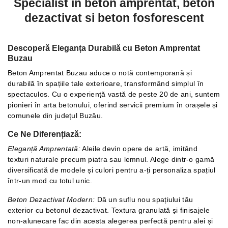
Specialist in beton amprentat, beton
dezactivat si beton fosforescent
Descoperă Eleganța Durabilă cu Beton Amprentat
Buzau
Beton Amprentat Buzau aduce o notă contemporană și
durabilă în spațiile tale exterioare, transformând simplul în
spectaculos. Cu o experiență vastă de peste 20 de ani, suntem
pionieri în arta betonului, oferind servicii premium în orașele și
comunele din județul Buzău.
Ce Ne Diferențiază:
Eleganță Amprentată:
Aleile devin opere de artă, imitând
texturi naturale precum piatra sau lemnul. Alege dintr-o gamă
diversificată de modele și culori pentru a-ți personaliza spațiul
într-un mod cu totul unic.
Beton Dezactivat Modern:
Dă un suflu nou spațiului tău
exterior cu betonul dezactivat. Textura granulată și finisajele
non-alunecare fac din acesta alegerea perfectă pentru alei și