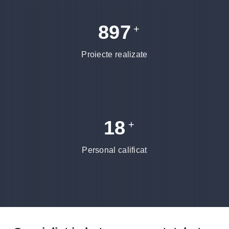
897
+
Proiecte realizate
18
+
Personal calificat