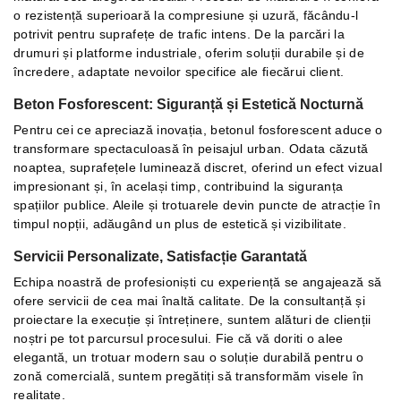
o rezistență superioară la compresiune și uzură, făcându-l
potrivit pentru suprafețe de trafic intens. De la parcări la
drumuri și platforme industriale, oferim soluții durabile și de
încredere, adaptate nevoilor specifice ale fiecărui client.
Beton Fosforescent: Siguranță și Estetică Nocturnă
Pentru cei ce apreciază inovația, betonul fosforescent aduce o
transformare spectaculoasă în peisajul urban. Odata căzută
noaptea, suprafețele luminează discret, oferind un efect vizual
impresionant și, în același timp, contribuind la siguranța
spațiilor publice. Aleile și trotuarele devin puncte de atracție în
timpul nopții, adăugând un plus de estetică și vizibilitate.
Servicii Personalizate, Satisfacție Garantată
Echipa noastră de profesioniști cu experiență se angajează să
ofere servicii de cea mai înaltă calitate. De la consultanță și
proiectare la execuție și întreținere, suntem alături de clienții
noștri pe tot parcursul procesului. Fie că vă doriti o alee
elegantă, un trotuar modern sau o soluție durabilă pentru o
zonă comercială, suntem pregătiți să transformăm visele în
realitate.