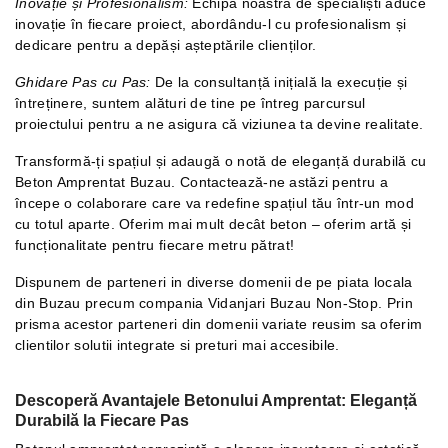
Inovație și Profesionalism:
Echipa noastră de specialiști aduce
inovație în fiecare proiect, abordându-l cu profesionalism și
dedicare pentru a depăși așteptările clienților.
Ghidare Pas cu Pas:
De la consultanță inițială la execuție și
întreținere, suntem alături de tine pe întreg parcursul
proiectului pentru a ne asigura că viziunea ta devine realitate.
Transformă-ți spațiul și adaugă o notă de eleganță durabilă cu
Beton Amprentat Buzau. Contactează-ne astăzi pentru a
începe o colaborare care va redefine spațiul tău într-un mod
cu totul aparte. Oferim mai mult decât beton – oferim artă și
funcționalitate pentru fiecare metru pătrat!
Dispunem de parteneri in diverse domenii de pe piata locala
din Buzau precum compania
Vidanjari Buzau Non-Stop
. Prin
prisma acestor parteneri din domenii variate reusim sa oferim
clientilor solutii integrate si preturi mai accesibile.
Descoperă Avantajele Betonului Amprentat: Eleganță
Durabilă la Fiecare Pas