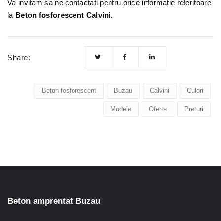
Va invitam sa ne contactati pentru orice informatie referitoare
la
Beton fosforescent Calvini.
Share:
Beton fosforescent
Buzau
Calvini
Culori
Modele
Oferte
Preturi
Beton amprentat Buzau