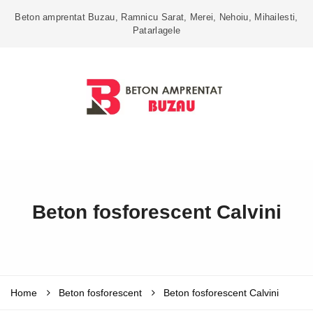
Beton amprentat Buzau, Ramnicu Sarat, Merei, Nehoiu, Mihailesti,
Patarlagele
Beton fosforescent Calvini
Home
Beton fosforescent
Beton fosforescent Calvini