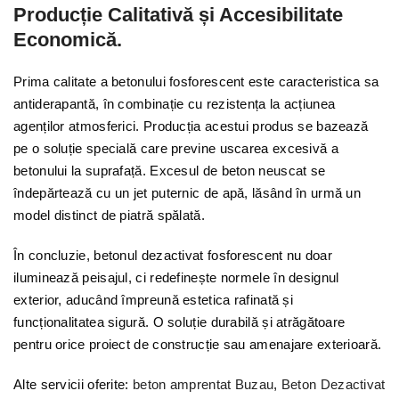
Producție Calitativă și Accesibilitate
Economică.
Prima calitate a betonului fosforescent este caracteristica sa
antiderapantă, în combinație cu rezistența la acțiunea
agenților atmosferici. Producția acestui produs se bazează
pe o soluție specială care previne uscarea excesivă a
betonului la suprafață. Excesul de beton neuscat se
îndepărtează cu un jet puternic de apă, lăsând în urmă un
model distinct de piatră spălată.
În concluzie, betonul dezactivat fosforescent nu doar
iluminează peisajul, ci redefinește normele în designul
exterior, aducând împreună estetica rafinată și
funcționalitatea sigură. O soluție durabilă și atrăgătoare
pentru orice proiect de construcție sau amenajare exterioară.
Alte servicii oferite:
beton amprentat Buzau
,
Beton Dezactivat