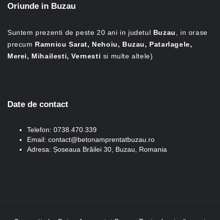
Oriunde in Buzau
Suntem prezenti de peste 20 ani in judetul
Buzau
, in orase
precum
Ramnicu Sarat, Nehoiu, Buzau, Patarlagele,
Merei, Mihailesti, Vernesti
si multe altele)
Date de contact
Telefon: 0738.470.339
Email: contact@betonamprentatbuzau.ro
Adresa: Șoseaua Brăilei 30, Buzau, Romania