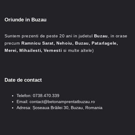
Oriunde in Buzau
Suntem prezenti de peste 20 ani in judetul
Buzau
, in orase
precum
Ramnicu Sarat, Nehoiu, Buzau, Patarlagele,
Merei, Mihailesti, Vernesti
si multe altele)
Date de contact
Telefon: 0738.470.339
Email: contact@betonamprentatbuzau.ro
Adresa: Șoseaua Brăilei 30, Buzau, Romania