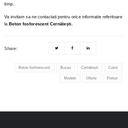
timp.
Va invitam sa ne contactati pentru orice informatie referitoare
la
Beton fosforescent Cernătești.
Share:
Beton fosforescent
Buzau
Cernătești
Culori
Modele
Oferte
Preturi