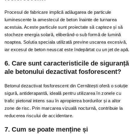
Procesul de fabricare implică adăugarea de particule
luminescente la amestecul de beton înainte de turnarea
acestuia. Aceste particule sunt proiectate să capteze și să
stocheze energia solară, eliberând-o sub formă de lumină
noaptea. Solutia speciala utilizată previne uscarea excesivă,
iar excesul de beton neuscat este îndepărtat cu un jet de apă.
6. Care sunt caracteristicile de siguranță
ale betonului dezactivat fosforescent?
Betonul dezactivat fosforescent din Cernătești oferă o soluție
sigură, antiderapantă, ideală pentru utilizarea în zonele cu
trafic pietonal intens sau în apropierea bordurilor și a altor
zone de risc. Prin marcarea vizuală nocturnă, contribuie la
reducerea riscului de accidentare.
7. Cum se poate menține și