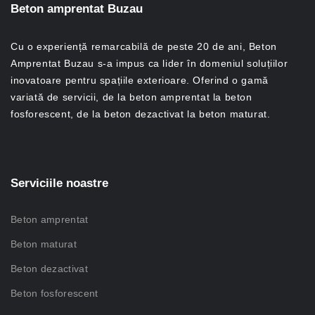
Beton amprentat Buzau
Cu o experiență remarcabilă de peste 20 de ani, Beton
Amprentat Buzau s-a impus ca lider în domeniul soluțiilor
inovatoare pentru spațiile exterioare. Oferind o gamă
variată de servicii, de la beton amprentat la beton
fosforescent, de la beton dezactivat la beton maturat.
Serviciile noastre
Beton amprentat
Beton maturat
Beton dezactivat
Beton fosforescent