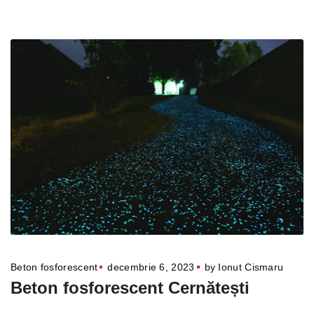
Beton fosforescent
decembrie 6, 2023
by
Ionut Cismaru
Beton fosforescent Cernătești