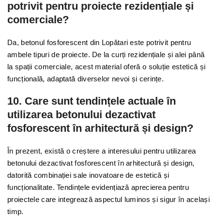
potrivit pentru proiecte rezidențiale și
comerciale?
Da, betonul fosforescent din Lopătari este potrivit pentru
ambele tipuri de proiecte. De la curți rezidențiale și alei până
la spații comerciale, acest material oferă o soluție estetică și
funcțională, adaptată diverselor nevoi și cerințe.
10. Care sunt tendințele actuale în
utilizarea betonului dezactivat
fosforescent în arhitectură și design?
În prezent, există o creștere a interesului pentru utilizarea
betonului dezactivat fosforescent în arhitectură și design,
datorită combinației sale inovatoare de estetică și
funcționalitate. Tendințele evidențiază aprecierea pentru
proiectele care integrează aspectul luminos și sigur în același
timp.