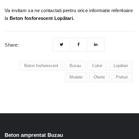
Va invitam sa ne contactati pentru orice informatie referitoare
la
Beton fosforescent Lopătari.
Share:
Beton fosforescent
Buzau
Culori
Lopătari
Modele
Oferte
Preturi
Beton amprentat Buzau