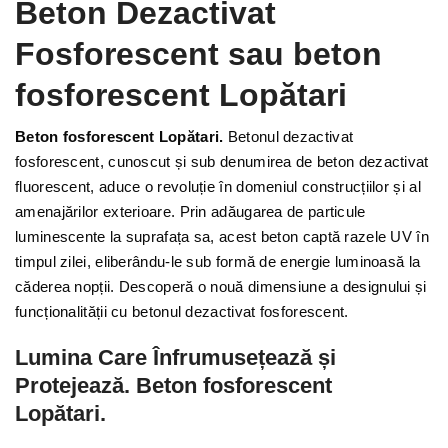
Beton Dezactivat
Fosforescent sau beton
fosforescent Lopătari
Beton fosforescent Lopătari.
Betonul dezactivat
fosforescent, cunoscut și sub denumirea de beton dezactivat
fluorescent, aduce o revoluție în domeniul construcțiilor și al
amenajărilor exterioare. Prin adăugarea de particule
luminescente la suprafața sa, acest beton captă razele UV în
timpul zilei, eliberându-le sub formă de energie luminoasă la
căderea nopții. Descoperă o nouă dimensiune a designului și
funcționalității cu betonul dezactivat fosforescent.
Lumina Care Înfrumusețează și
Protejează. Beton fosforescent
Lopătari.