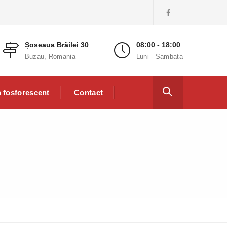
Șoseaua Brăilei 30
08:00 - 18:00
Buzau, Romania
Luni - Sambata
 fosforescent
Contact