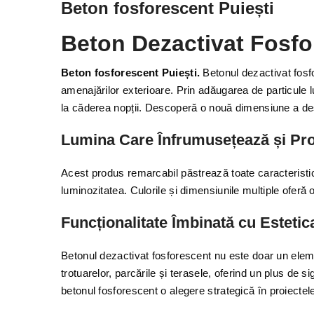
Beton fosforescent Puiești
Beton Dezactivat Fosfo
Beton fosforescent Puiești.
Betonul dezactivat fosfo
amenajărilor exterioare. Prin adăugarea de particule 
la căderea nopții. Descoperă o nouă dimensiune a desig
Lumina Care Înfrumusețează și Pro
Acest produs remarcabil păstrează toate caracteristici
luminozitatea. Culorile și dimensiunile multiple oferă
Funcționalitate Îmbinată cu Estetic
Betonul dezactivat fosforescent nu este doar un elemen
trotuarelor, parcările și terasele, oferind un plus de
betonul fosforescent o alegere strategică în proiecte