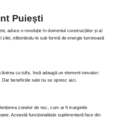
nt Puiești
, aduce o revoluție în domeniul construcțiilor și al
l zilei, eliberându-le sub formă de energie luminoasă
iocănirea cu tufiș, însă adaugă un element inovator:
 Dar beneficiile sale nu se opresc aici.
ențierea zonelor de risc, cum ar fi marginile
rbane. Această funcționalitate suplimentară face din