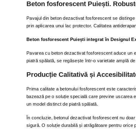
Beton fosforescent Puiești. Robust
Pavajul din beton dezactivat fosforescent se distinge p
prin aplicarea unui lac protector. Calitatea antiderapan
Beton fosforescent Puiești integrat în Designul Ex
Pavarea cu beton dezactivat fosforescent aduce un efe
piatră spălată, se regăsește într-o varietate amplă de 
Producție Calitativă și Accesibilit
Prima calitate a betonului fosforescent este caracteri
bazează pe o soluție specială care previne uscarea e
un model distinct de piatră spălată.
În concluzie, betonul dezactivat fosforescent nu doar 
sigură. O soluție durabilă și atrăgătoare pentru orice