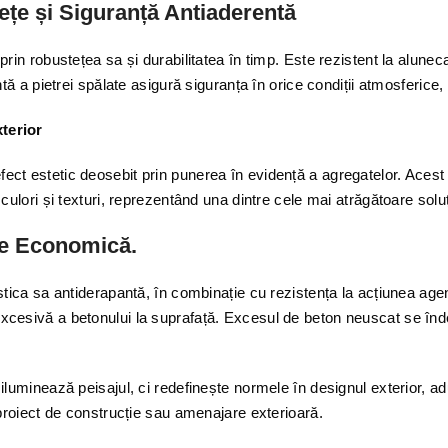
ețe și Siguranță Antiaderentă
rin robustețea sa și durabilitatea în timp. Este rezistent la aluneca
tă a pietrei spălate asigură siguranța în orice condiții atmosferice, 
terior
ct estetic deosebit prin punerea în evidență a agregatelor. Acest t
culori și texturi, reprezentând una dintre cele mai atrăgătoare soluț
ate Economică.
stica sa antiderapantă, în combinație cu rezistența la acțiunea age
xcesivă a betonului la suprafață. Excesul de beton neuscat se înd
iluminează peisajul, ci redefinește normele în designul exterior, ad
 proiect de construcție sau amenajare exterioară.