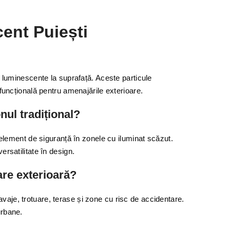
cent Puiești
e luminescente la suprafață. Aceste particule
funcțională pentru amenajările exterioare.
nul tradițional?
 element de siguranță în zonele cu iluminat scăzut.
rsatilitate în design.
are exterioară?
avaje, trotuare, terase și zone cu risc de accidentare.
urbane.