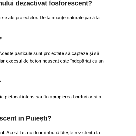
onului dezactivat fosforescent?
erse ale proiectelor. De la nuanțe naturale până la
?
Aceste particule sunt proiectate să capteze și să
 iar excesul de beton neuscat este îndepărtat cu un
?
ic pietonal intens sau în apropierea bordurilor și a
scent in Puiești?
cial. Acest lac nu doar îmbunătățește rezistența la