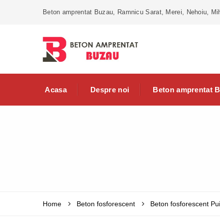
Beton amprentat Buzau, Ramnicu Sarat, Merei, Nehoiu, Miha
Acasa
Despre noi
Beton amprentat 
Home
Beton fosforescent
Beton fosforescent Pui