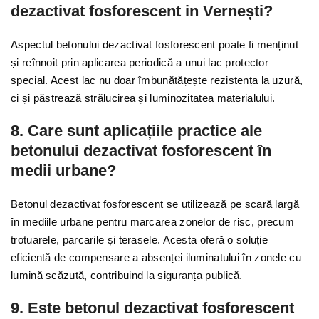
dezactivat fosforescent in Vernești?
Aspectul betonului dezactivat fosforescent poate fi menținut
și reînnoit prin aplicarea periodică a unui lac protector
special. Acest lac nu doar îmbunătățește rezistența la uzură,
ci și păstrează strălucirea și luminozitatea materialului.
8. Care sunt aplicațiile practice ale
betonului dezactivat fosforescent în
medii urbane?
Betonul dezactivat fosforescent se utilizează pe scară largă
în mediile urbane pentru marcarea zonelor de risc, precum
trotuarele, parcarile și terasele. Acesta oferă o soluție
eficientă de compensare a absenței iluminatului în zonele cu
lumină scăzută, contribuind la siguranța publică.
9. Este betonul dezactivat fosforescent