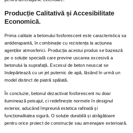
Producție Calitativă și Accesibilitate
Economică.
Prima calitate a betonului fosforescent este caracteristica sa
antiderapantă, în combinație cu rezistența la acțiunea
agenților atmosferici. Producția acestui produs se bazează
pe o soluție specială care previne uscarea excesivă a
betonului la suprafață. Excesul de beton neuscat se
îndepărtează cu un jet puternic de apă, lăsând în urmă un
model distinct de piatră spălată.
În concluzie, betonul dezactivat fosforescent nu doar
iluminează peisajul, ci redefinește normele în designul
exterior, aducând împreună estetica rafinată și
funcționalitatea sigură. O soluție durabilă și atrăgătoare
pentru orice proiect de construcție sau amenajare exterioară.