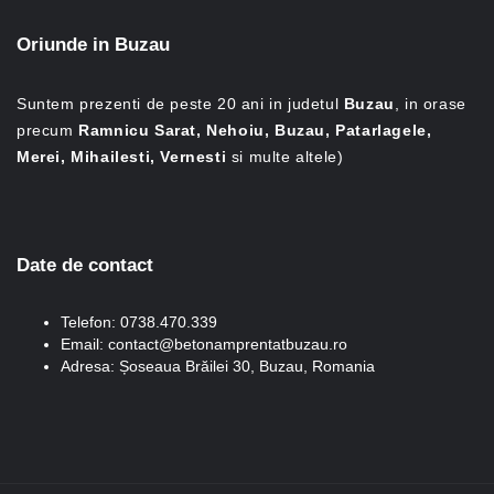
Oriunde in Buzau
Suntem prezenti de peste 20 ani in judetul
Buzau
, in orase
precum
Ramnicu Sarat, Nehoiu, Buzau, Patarlagele,
Merei, Mihailesti, Vernesti
si multe altele)
Date de contact
Telefon: 0738.470.339
Email: contact@betonamprentatbuzau.ro
Adresa: Șoseaua Brăilei 30, Buzau, Romania