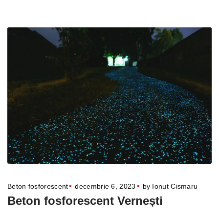
Beton fosforescent
decembrie 6, 2023
by
Ionut Cismaru
Beton fosforescent Vernești