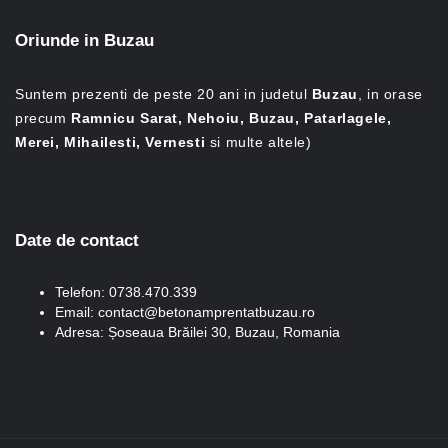
Oriunde in Buzau
Suntem prezenti de peste 20 ani in judetul
Buzau
, in orase
precum
Ramnicu Sarat, Nehoiu, Buzau, Patarlagele,
Merei, Mihailesti, Vernesti
si multe altele)
Date de contact
Telefon: 0738.470.339
Email: contact@betonamprentatbuzau.ro
Adresa: Șoseaua Brăilei 30, Buzau, Romania