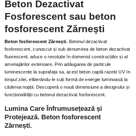
Beton Dezactivat
Fosforescent sau beton
fosforescent Zărnești
Beton fosforescent Zărnești.
Betonul dezactivat
fosforescent, cunoscut și sub denumirea de beton dezactivat
fluorescent, aduce o revoluție în domeniul construcțiilor și al
amenajărilor exterioare. Prin adăugarea de particule
luminescente la suprafața sa, acest beton captă razele UV în
timpul zilei, eliberându-le sub formă de energie luminoasă la
căderea nopții. Descoperă o nouă dimensiune a designului și
funcționalității cu betonul dezactivat fosforescent.
Lumina Care Înfrumusețează și
Protejează. Beton fosforescent
Zărnești.