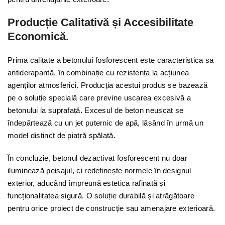
Producție Calitativă și Accesibilitate
Economică.
Prima calitate a betonului fosforescent este caracteristica sa
antiderapantă, în combinație cu rezistența la acțiunea
agenților atmosferici. Producția acestui produs se bazează
pe o soluție specială care previne uscarea excesivă a
betonului la suprafață. Excesul de beton neuscat se
îndepărtează cu un jet puternic de apă, lăsând în urmă un
model distinct de piatră spălată.
În concluzie, betonul dezactivat fosforescent nu doar
iluminează peisajul, ci redefinește normele în designul
exterior, aducând împreună estetica rafinată și
funcționalitatea sigură. O soluție durabilă și atrăgătoare
pentru orice proiect de construcție sau amenajare exterioară.