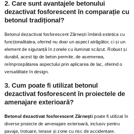
2. Care sunt avantajele betonului
dezactivat fosforescent în comparație cu
betonul tradițional?
Betonul dezactivat fosforescent Zărnești îmbină estetica cu
funcționalitatea, oferind nu doar un aspect atrăgător, ci și un
element de siguranță în zonele cu iluminat scăzut. Robust și
durabil, acest tip de beton permite, de asemenea,
reîmprospătarea aspectului prin aplicarea de lac, oferind o
versatilitate în design.
3. Cum poate fi utilizat betonul
dezactivat fosforescent în proiectele de
amenajare exterioară?
Betonul dezactivat fosforescent Zărnești
poate fi utilizat în
diverse proiecte de amenajare exterioară, inclusiv pentru
pavaje, trotuare, terase și zone cu risc de accidentare.