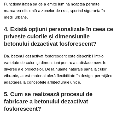
Funcționalitatea sa de a emite lumină noaptea permite
marcarea eficientă a zonelor de risc, sporind siguranța în
medii urbane.
4. Există opțiuni personalizate în ceea ce
privește culorile și dimensiunile
betonului dezactivat fosforescent?
Da, betonul dezactivat
fosforescent
este disponibil într-o
varietate de culori și dimensiuni pentru a satisface nevoile
diverse ale proiectelor. De la nuanțe naturale până la culori
vibrante, acest material oferă flexibilitate în design, permițând
adaptarea la conceptele arhitecturale unice.
5. Cum se realizează procesul de
fabricare a betonului dezactivat
fosforescent?