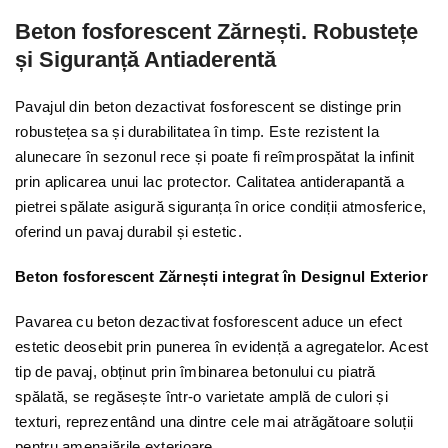
Beton fosforescent Zărnești. Robustețe
și Siguranță Antiaderentă
Pavajul din beton dezactivat fosforescent se distinge prin
robustețea sa și durabilitatea în timp. Este rezistent la
alunecare în sezonul rece și poate fi reîmprospătat la infinit
prin aplicarea unui lac protector. Calitatea antiderapantă a
pietrei spălate asigură siguranța în orice condiții atmosferice,
oferind un pavaj durabil și estetic.
Beton fosforescent Zărnești integrat în Designul Exterior
Pavarea cu beton dezactivat fosforescent aduce un efect
estetic deosebit prin punerea în evidență a agregatelor. Acest
tip de pavaj, obținut prin îmbinarea betonului cu piatră
spălată, se regăsește într-o varietate amplă de culori și
texturi, reprezentând una dintre cele mai atrăgătoare soluții
pentru amenajările exterioare.