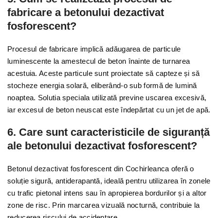
fabricare a betonului dezactivat
fosforescent?
Procesul de fabricare implică adăugarea de particule
luminescente la amestecul de beton înainte de turnarea
acestuia. Aceste particule sunt proiectate să capteze și să
stocheze energia solară, eliberând-o sub formă de lumină
noaptea. Solutia speciala utilizată previne uscarea excesivă,
iar excesul de beton neuscat este îndepărtat cu un jet de apă.
6. Care sunt caracteristicile de siguranță
ale betonului dezactivat fosforescent?
Betonul dezactivat fosforescent din Cochirleanca oferă o
soluție sigură, antiderapantă, ideală pentru utilizarea în zonele
cu trafic pietonal intens sau în apropierea bordurilor și a altor
zone de risc. Prin marcarea vizuală nocturnă, contribuie la
reducerea riscului de accidentare.