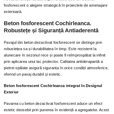
fosforescent o alegere strategică în proiectele de amenajare
exterioară.
Beton fosforescent Cochirleanca.
Robustețe și Siguranță Antiaderentă
Pavajul din beton dezactivat fosforescent se distinge prin
robustețea sa și durabilitatea în timp. Este rezistent la
alunecare în sezonul rece și poate fi reîmprospătat la infinit
prin aplicarea unui lac protector. Calitatea antiderapantă a
pietrei spălate asigură siguranța în orice condiții atmosferice,
oferind un pavaj durabil și estetic.
Beton fosforescent Cochirleanca integrat în Designul
Exterior
Pavarea cu beton dezactivat fosforescent aduce un efect
estetic deosebit prin punerea în evidență a agregatelor. Acest