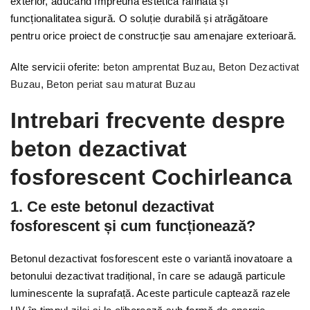
exterior, aducând împreună estetica rafinată și
funcționalitatea sigură. O soluție durabilă și atrăgătoare
pentru orice proiect de construcție sau amenajare exterioară.
Alte servicii oferite:
beton amprentat Buzau
,
Beton Dezactivat
Buzau
,
Beton periat sau maturat Buzau
Intrebari frecvente despre
beton dezactivat
fosforescent Cochirleanca
1. Ce este betonul dezactivat
fosforescent și cum funcționează?
Betonul dezactivat fosforescent este o variantă inovatoare a
betonului dezactivat tradițional, în care se adaugă particule
luminescente la suprafață. Aceste particule captează razele