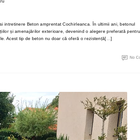
aru
i intretinere Beton amprentat Cochirleanca. În ultimii ani, betonul
iilor și amenajărilor exterioare, devenind o alegere preferată pentr
ele. Acest tip de beton nu doar că oferă o rezistență[…]
No C