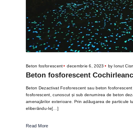
Beton fosforescent
decembrie 6, 2023
by
Ionut Cis
Beton fosforescent Cochirlean
Beton Dezactivat Fosforescent sau beton fosforescent
fosforescent, cunoscut și sub denumirea de beton dezact
amenajărilor exterioare. Prin adăugarea de particule lu
eliberându-le[…]
Read More