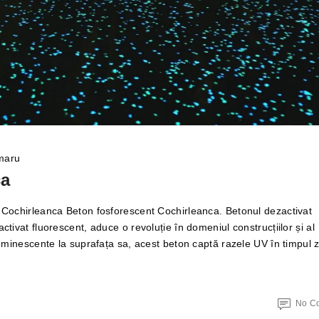
maru
ca
 Cochirleanca Beton fosforescent Cochirleanca. Betonul dezactivat
ivat fluorescent, aduce o revoluție în domeniul construcțiilor și al
minescente la suprafața sa, acest beton captă razele UV în timpul zi
No C