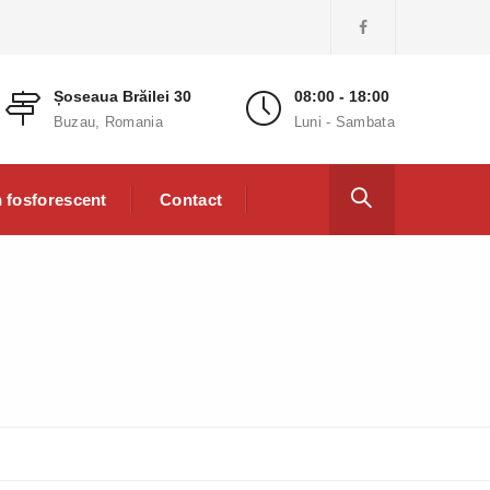
Șoseaua Brăilei 30
08:00 - 18:00
Buzau, Romania
Luni - Sambata
 fosforescent
Contact