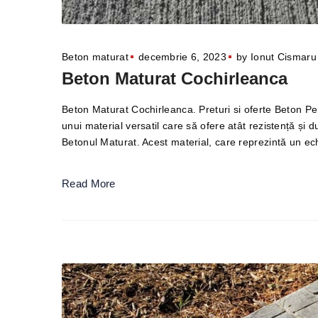
Beton maturat
decembrie 6, 2023
by
Ionut Cismaru
Beton Maturat Cochirleanca
Beton Maturat Cochirleanca. Preturi si oferte Beton Pe
unui material versatil care să ofere atât rezistență și du
Betonul Maturat. Acest material, care reprezintă un ech
Read More