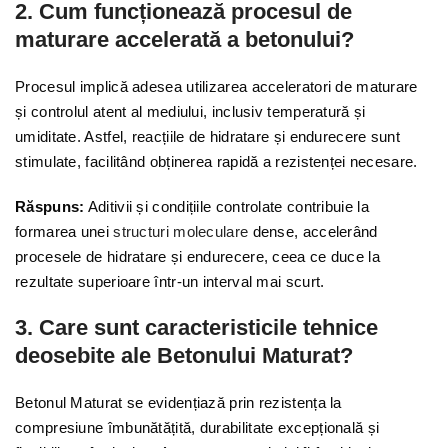
2. Cum funcționează procesul de
maturare accelerată a betonului?
Procesul implică adesea utilizarea acceleratori de maturare
și controlul atent al mediului, inclusiv temperatură și
umiditate. Astfel, reacțiile de hidratare și endurecere sunt
stimulate, facilitând obținerea rapidă a rezistenței necesare.
Răspuns:
Aditivii și condițiile controlate contribuie la
formarea unei
structuri moleculare
dense, accelerând
procesele de hidratare și endurecere, ceea ce duce la
rezultate superioare într-un interval mai scurt.
3. Care sunt caracteristicile tehnice
deosebite ale Betonului Maturat?
Betonul Maturat se evidențiază prin rezistența la
compresiune îmbunătățită, durabilitate excepțională și