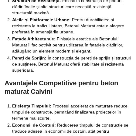
Structuri de Rezistență:
Folosit în construcția de poduri,
clădiri înalte și alte structuri care necesită rezistență
structurală maximă.
Aleile și Platformele Urbane:
Pentru durabilitatea și
rezistența la traficul intens, Betonul Maturat este o alegere
preferată în amenajările urbane.
Fațade Arhitecturale:
Finisajele estetice ale Betonului
Maturat îl fac potrivit pentru utilizarea în fațadele clădirilor,
adăugând un element modern și elegant.
Pereți de Sprijin:
În construcția de pereți de sprijin și structuri
de susținere, Betonul Maturat oferă stabilitate și rezistență
superioară.
Avantajele Competitive pentru beton
maturat Calvini
Eficiența Timpului:
Procesul accelerat de maturare reduce
timpul de construcție, permițând finalizarea proiectelor în
termene mai scurte.
Economii de Costuri:
Reducerea timpului de construcție se
traduce adesea în economii de costuri, atât pentru