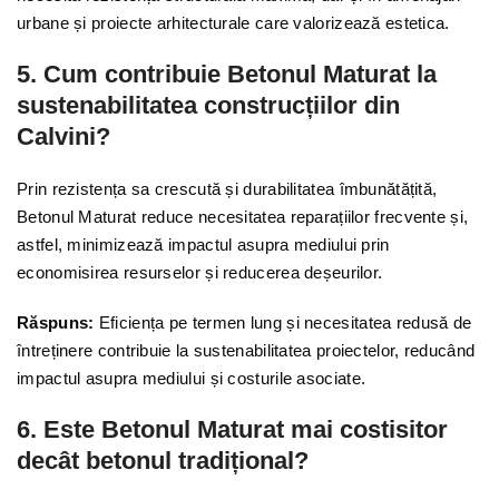
urbane și proiecte arhitecturale care valorizează estetica.
5. Cum contribuie Betonul Maturat la
sustenabilitatea construcțiilor din
Calvini?
Prin rezistența sa crescută și durabilitatea îmbunătățită,
Betonul Maturat reduce necesitatea reparațiilor frecvente și,
astfel, minimizează impactul asupra mediului prin
economisirea resurselor și reducerea deșeurilor.
Răspuns:
Eficiența pe termen lung și necesitatea redusă de
întreținere contribuie la sustenabilitatea proiectelor, reducând
impactul asupra mediului și costurile asociate.
6. Este Betonul Maturat mai costisitor
decât betonul tradițional?