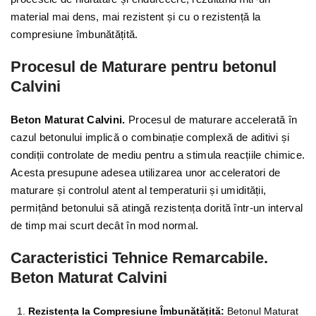
material mai dens, mai rezistent și cu o rezistență la
compresiune îmbunătățită.
Procesul de Maturare pentru betonul
Calvini
Beton Maturat Calvini.
Procesul de maturare accelerată în
cazul betonului implică o combinație complexă de aditivi și
condiții controlate de mediu pentru a stimula reacțiile chimice.
Acesta presupune adesea utilizarea unor acceleratori de
maturare și controlul atent al temperaturii și umidității,
permițând betonului să atingă rezistența dorită într-un interval
de timp mai scurt decât în mod normal.
Caracteristici Tehnice Remarcabile.
Beton Maturat Calvini
Rezistența la Compresiune Îmbunătățită:
Betonul Maturat