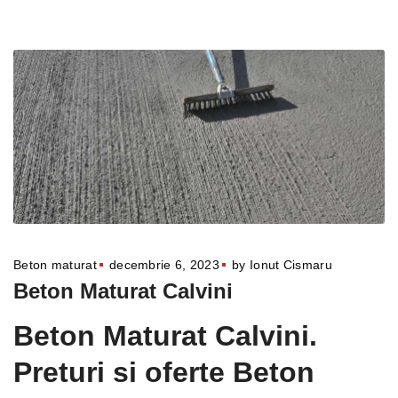
Beton maturat
decembrie 6, 2023
by
Ionut Cismaru
Beton Maturat Calvini
Beton Maturat Calvini.
Preturi si oferte Beton