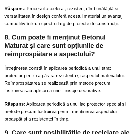
Răspuns:
Procesul accelerat, rezistența îmbunătățită și
versatilitatea în design conferă acestui material un avantaj
competitiv într-un spectru larg de proiecte de construcții.
8. Cum poate fi menținut Betonul
Maturat și care sunt opțiunile de
reîmprospătare a aspectului?
Întreținerea constă în aplicarea periodică a unui strat
protector pentru a păstra rezistența și aspectul materialului.
Reîmprospătarea se realizează prin metode precum
lustruirea sau aplicarea unor finisaje decorative.
Răspuns:
Aplicarea periodică a unui lac protector special și
metode precum lustruirea permit menținerea aspectului
proaspăt și a rezistenței în timp.
9. Care sunt posibilitățile de reciclare ale