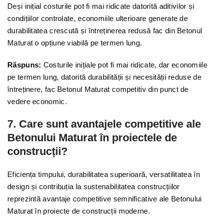
Deși inițial costurile pot fi mai ridicate datorită aditivilor și
condițiilor controlate, economiile ulterioare generate de
durabilitatea crescută și întreținerea redusă fac din Betonul
Maturat o opțiune viabilă pe termen lung.
Răspuns:
Costurile inițiale pot fi mai ridicate, dar economiile
pe termen lung, datorită durabilității și necesității reduse de
întreținere, fac Betonul Maturat competitiv din punct de
vedere economic.
7. Care sunt avantajele competitive ale
Betonului Maturat în proiectele de
construcții?
Eficiența timpului, durabilitatea superioară, versatilitatea în
design și contribuția la sustenabilitatea construcțiilor
reprezintă avantaje competitive semnificative ale Betonului
Maturat în proiecte de construcții moderne.