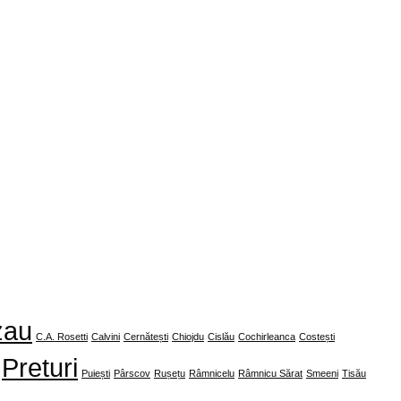
zau
C.A. Rosetti
Calvini
Cernătești
Chiojdu
Cislău
Cochirleanca
Costești
Preturi
Puiești
Pârscov
Rușețu
Râmnicelu
Râmnicu Sărat
Smeeni
Tisău