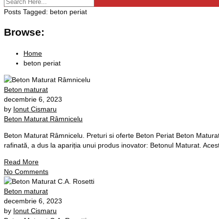
Posts Tagged: beton periat
Browse:
Home
beton periat
Beton maturat
decembrie 6, 2023
by
Ionut Cismaru
Beton Maturat Râmnicelu
Beton Maturat Râmnicelu. Preturi si oferte Beton Periat Beton Maturat R
rafinată, a dus la apariția unui produs inovator: Betonul Maturat. Acest
Read More
No Comments
Beton maturat
decembrie 6, 2023
by
Ionut Cismaru