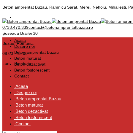
Beton amprentat Buzau, Ramnicu Sarat, Merei, Nehoiu, Mihailesti, Pa
0738.470.339
contact@betonamprentatbuzau.ro
Șoseaua Brăilei 30
Acasa
Buzau, Romania
Despre noi
Beton amprentat Buzau
08:00 - 18:00
Beton maturat
Luni - Sambata
Beton dezactivat
Beton fosforescent
Contact
Acasa
Despre noi
Beton amprentat Buzau
Beton maturat
Beton dezactivat
Beton fosforescent
Contact