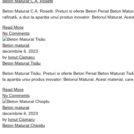
Beton Maturat C.A. Rosetti
Beton Maturat C.A. Rosetti. Preturi si oferte Beton Periat Beton Maturat
rafinată, a dus la apariția unui produs inovator: Betonul Maturat. Aces
Read More
No Comments
Beton maturat
decembrie 6, 2023
by
Ionut Cismaru
Beton Maturat Tisău
Beton Maturat Tisău. Preturi si oferte Beton Periat Beton Maturat Tisău.
la apariția unui produs inovator: Betonul Maturat. Acest material, care
Read More
No Comments
Beton maturat
decembrie 6, 2023
by
Ionut Cismaru
Beton Maturat Chiojdu