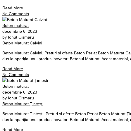
Read More
No Comments
Beton maturat
decembrie 6, 2023
by
Ionut Cismaru
Beton Maturat Calvini
Beton Maturat Calvini. Preturi si oferte Beton Periat Beton Maturat Calv
dus la apariția unui produs inovator: Betonul Maturat. Acest material, 
Read More
No Comments
Beton maturat
decembrie 6, 2023
by
Ionut Cismaru
Beton Maturat Țintești
Beton Maturat Țintești. Preturi si oferte Beton Periat Beton Maturat Țint
dus la apariția unui produs inovator: Betonul Maturat. Acest material, 
Read More