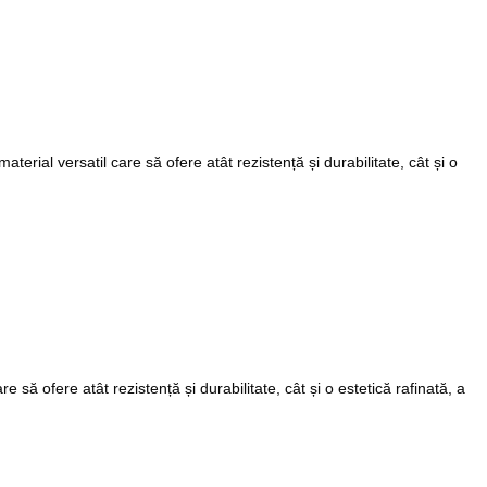
ial versatil care să ofere atât rezistență și durabilitate, cât și o
să ofere atât rezistență și durabilitate, cât și o estetică rafinată, a