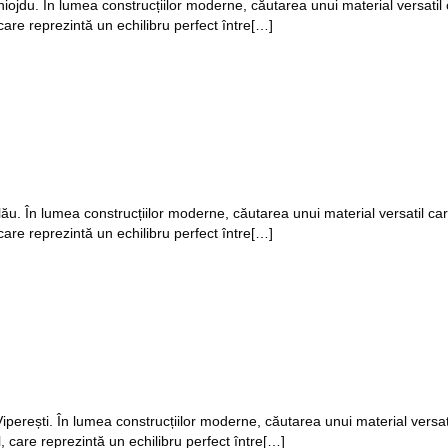
jdu. În lumea construcțiilor moderne, căutarea unui material versatil car
care reprezintă un echilibru perfect între[…]
u. În lumea construcțiilor moderne, căutarea unui material versatil care s
care reprezintă un echilibru perfect între[…]
perești. În lumea construcțiilor moderne, căutarea unui material versatil c
, care reprezintă un echilibru perfect între[…]