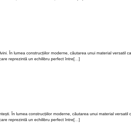
ini. În lumea construcțiilor moderne, căutarea unui material versatil care 
care reprezintă un echilibru perfect între[…]
ești. În lumea construcțiilor moderne, căutarea unui material versatil car
care reprezintă un echilibru perfect între[…]