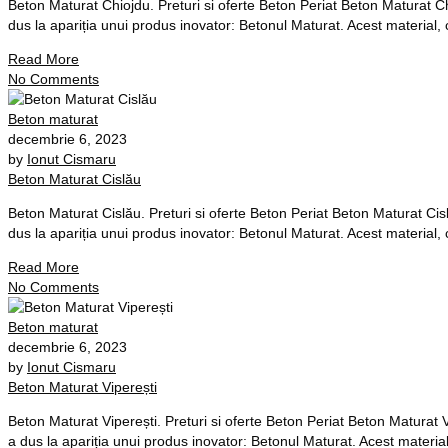
Beton Maturat Chiojdu. Preturi si oferte Beton Periat Beton Maturat Chio
dus la apariția unui produs inovator: Betonul Maturat. Acest material, 
Read More
No Comments
Beton maturat
decembrie 6, 2023
by
Ionut Cismaru
Beton Maturat Cislău
Beton Maturat Cislău. Preturi si oferte Beton Periat Beton Maturat Cislă
dus la apariția unui produs inovator: Betonul Maturat. Acest material, 
Read More
No Comments
Beton maturat
decembrie 6, 2023
by
Ionut Cismaru
Beton Maturat Viperești
Beton Maturat Viperești. Preturi si oferte Beton Periat Beton Maturat Vi
a dus la apariția unui produs inovator: Betonul Maturat. Acest material