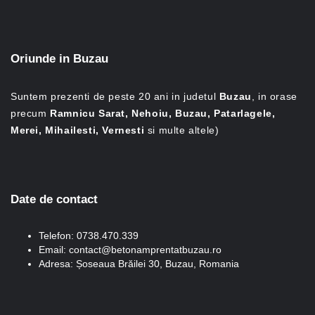
Oriunde in Buzau
Suntem prezenti de peste 20 ani in judetul
Buzau
, in orase
precum
Ramnicu Sarat, Nehoiu, Buzau, Patarlagele,
Merei, Mihailesti, Vernesti
si multe altele)
Date de contact
Telefon: 0738.470.339
Email: contact@betonamprentatbuzau.ro
Adresa: Șoseaua Brăilei 30, Buzau, Romania