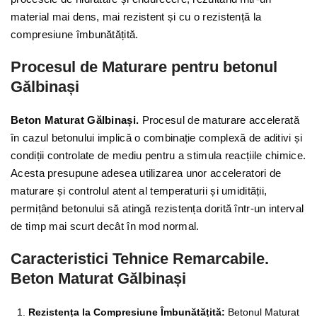
material mai dens, mai rezistent și cu o rezistență la
compresiune îmbunătățită.
Procesul de Maturare pentru betonul
Gălbinași
Beton Maturat Gălbinași.
Procesul de maturare accelerată
în cazul betonului implică o combinație complexă de aditivi și
condiții controlate de mediu pentru a stimula reacțiile chimice.
Acesta presupune adesea utilizarea unor acceleratori de
maturare și controlul atent al temperaturii și umidității,
permițând betonului să atingă rezistența dorită într-un interval
de timp mai scurt decât în mod normal.
Caracteristici Tehnice Remarcabile.
Beton Maturat Gălbinași
Rezistența la Compresiune Îmbunătățită:
Betonul Maturat