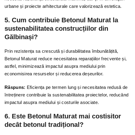
urbane și proiecte arhitecturale care valorizează estetica.
5. Cum contribuie Betonul Maturat la
sustenabilitatea construcțiilor din
Gălbinași?
Prin rezistența sa crescută și durabilitatea îmbunătățită,
Betonul Maturat reduce necesitatea reparațiilor frecvente și,
astfel, minimizează impactul asupra mediului prin
economisirea resurselor și reducerea deșeurilor.
Răspuns:
Eficiența pe termen lung și necesitatea redusă de
întreținere contribuie la sustenabilitatea proiectelor, reducând
impactul asupra mediului și costurile asociate.
6. Este Betonul Maturat mai costisitor
decât betonul tradițional?