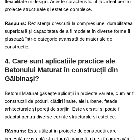
flexibilitate în design. Aceste caracteristici îl fac ideal pentru
proiecte structurale și estetice complexe.
Răspuns:
Rezistența crescută la compresiune, durabilitatea
superioară și capacitatea de a fi modelat în diverse forme îl
plasează într-o categorie avansată de materiale de
construcție.
4. Care sunt aplicațiile practice ale
Betonului Maturat în construcții din
Gălbinași?
Betonul Maturat găsește aplicații în proiecte variate, cum ar fi
construcții de poduri, clădiri înalte, alei urbane, fațade
arhitecturale și pereți de sprijin. Este versatil și poate fi
adaptat pentru diverse cerințe structurale și estetice.
Răspuns:
Este utilizat în proiecte de construcții care
necesită rezistență structurală maximă, dar și în amenajări