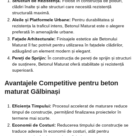
Structuri de Rezistență:
Folosit în construcția de poduri,
clădiri înalte și alte structuri care necesită rezistență
structurală maximă.
Aleile și Platformele Urbane:
Pentru durabilitatea și
rezistența la traficul intens, Betonul Maturat este o alegere
preferată în amenajările urbane.
Fațade Arhitecturale:
Finisajele estetice ale Betonului
Maturat îl fac potrivit pentru utilizarea în fațadele clădirilor,
adăugând un element modern și elegant.
Pereți de Sprijin:
În construcția de pereți de sprijin și structuri
de susținere, Betonul Maturat oferă stabilitate și rezistență
superioară.
Avantajele Competitive pentru beton
maturat Gălbinași
Eficiența Timpului:
Procesul accelerat de maturare reduce
timpul de construcție, permițând finalizarea proiectelor în
termene mai scurte.
Economii de Costuri:
Reducerea timpului de construcție se
traduce adesea în economii de costuri, atât pentru