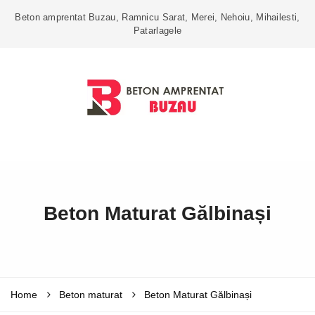
Beton amprentat Buzau, Ramnicu Sarat, Merei, Nehoiu, Mihailesti,
Patarlagele
Beton Maturat Gălbinași
Home
Beton maturat
Beton Maturat Gălbinași