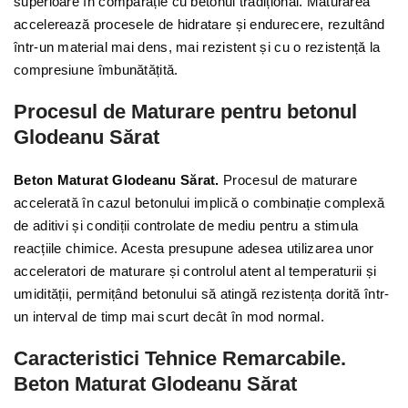
superioare în comparație cu betonul tradițional. Maturarea
accelerează procesele de hidratare și endurecere, rezultând
într-un material mai dens, mai rezistent și cu o rezistență la
compresiune îmbunătățită.
Procesul de Maturare pentru betonul
Glodeanu Sărat
Beton Maturat Glodeanu Sărat.
Procesul de maturare
accelerată în cazul betonului implică o combinație complexă
de aditivi și condiții controlate de mediu pentru a stimula
reacțiile chimice. Acesta presupune adesea utilizarea unor
acceleratori de maturare și controlul atent al temperaturii și
umidității, permițând betonului să atingă rezistența dorită într-
un interval de timp mai scurt decât în mod normal.
Caracteristici Tehnice Remarcabile.
Beton Maturat Glodeanu Sărat