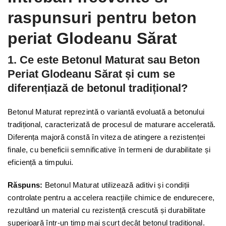
raspunsuri pentru beton
periat Glodeanu Sărat
1. Ce este Betonul Maturat sau Beton
Periat Glodeanu Sărat și cum se
diferențiază de betonul tradițional?
Betonul Maturat reprezintă o variantă evoluată a betonului
tradițional, caracterizată de procesul de maturare accelerată.
Diferența majoră constă în viteza de atingere a rezistenței
finale, cu beneficii semnificative în termeni de durabilitate și
eficiență a timpului.
Răspuns:
Betonul Maturat utilizează aditivi și condiții
controlate pentru a accelera reacțiile chimice de endurecere,
rezultând un material cu rezistență crescută și durabilitate
superioară într-un timp mai scurt decât betonul tradițional.