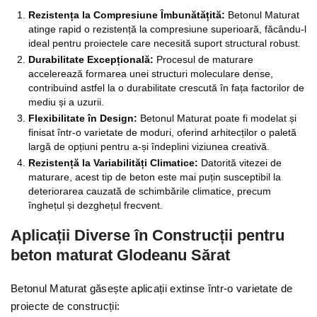
Rezistența la Compresiune Îmbunătățită:
Betonul Maturat
atinge rapid o rezistență la compresiune superioară, făcându-l
ideal pentru proiectele care necesită suport structural robust.
Durabilitate Excepțională:
Procesul de maturare
accelerează formarea unei structuri moleculare dense,
contribuind astfel la o durabilitate crescută în fața factorilor de
mediu și a uzurii.
Flexibilitate în Design:
Betonul Maturat poate fi modelat și
finisat într-o varietate de moduri, oferind arhitecților o paletă
largă de opțiuni pentru a-și îndeplini viziunea creativă.
Rezistență la Variabilități Climatice:
Datorită vitezei de
maturare, acest tip de beton este mai puțin susceptibil la
deteriorarea cauzată de schimbările climatice, precum
înghețul și dezghețul frecvent.
Aplicații Diverse în Construcții pentru
beton maturat Glodeanu Sărat
Betonul Maturat găsește aplicații extinse într-o varietate de
proiecte de construcții: