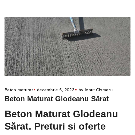
Beton maturat
decembrie 6, 2023
by
Ionut Cismaru
Beton Maturat Glodeanu Sărat
Beton Maturat Glodeanu
Sărat. Preturi si oferte