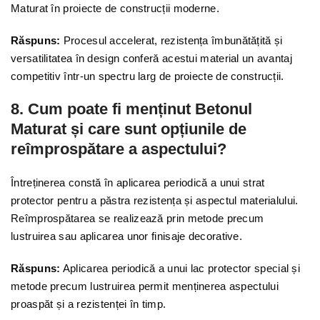
Maturat în proiecte de construcții moderne.
Răspuns:
Procesul accelerat, rezistența îmbunătățită și
versatilitatea în design conferă acestui material un avantaj
competitiv într-un spectru larg de proiecte de construcții.
8. Cum poate fi menținut Betonul
Maturat și care sunt opțiunile de
reîmprospătare a aspectului?
Întreținerea constă în aplicarea periodică a unui strat
protector pentru a păstra rezistența și aspectul materialului.
Reîmprospătarea se realizează prin metode precum
lustruirea sau aplicarea unor finisaje decorative.
Răspuns:
Aplicarea periodică a unui lac protector special și
metode precum lustruirea permit menținerea aspectului
proaspăt și a rezistenței în timp.