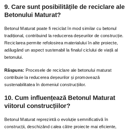
9. Care sunt posibilitățile de reciclare ale
Betonului Maturat?
Betonul Maturat poate fi reciclat în mod similar cu betonul
tradițional, contribuind la reducerea deșeurilor de construcție.
Reciclarea permite refolosirea materialului în alte proiecte,
adăugând un aspect sustenabil la finalul ciclului de viață al
betonului.
Răspuns:
Procesele de reciclare ale betonului maturat
contribuie la reducerea deșeurilor și promovează
sustenabilitatea în domeniul construcțiilor.
10. Cum influențează Betonul Maturat
viitorul construcțiilor?
Betonul Maturat reprezintă o evoluție semnificativă în
construcții, deschizând calea către proiecte mai eficiente,