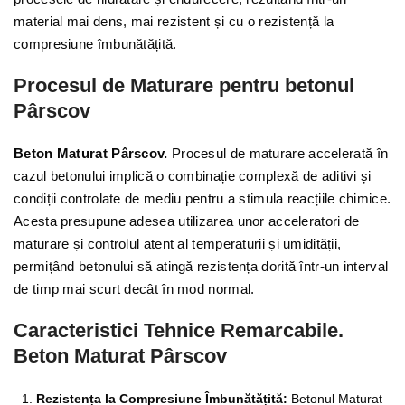
material mai dens, mai rezistent și cu o rezistență la
compresiune îmbunătățită.
Procesul de Maturare pentru betonul
Pârscov
Beton Maturat Pârscov.
Procesul de maturare accelerată în
cazul betonului implică o combinație complexă de aditivi și
condiții controlate de mediu pentru a stimula reacțiile chimice.
Acesta presupune adesea utilizarea unor acceleratori de
maturare și controlul atent al temperaturii și umidității,
permițând betonului să atingă rezistența dorită într-un interval
de timp mai scurt decât în mod normal.
Caracteristici Tehnice Remarcabile.
Beton Maturat Pârscov
Rezistența la Compresiune Îmbunătățită:
Betonul Maturat