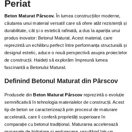
Periat
Beton Maturat Pârscov.
În lumea construcțiilor moderne,
căutarea unui material versatil care să ofere atât rezistență și
durabilitate, cât și o estetică rafinată, a dus la apariția unui
produs inovator: Betonul Maturat. Acest material, care
reprezintă un echilibru perfect între performanța structurală și
designul estetic, aduce o nouă perspectivă asupra proiectelor
de construcții. Haideți să explorăm împreună lumea
fascinantă a Betonului Maturat.
Definind Betonul Maturat din Pârscov
Produsele din
Beton Maturat Pârscov
reprezintă o evoluție
semnificativă în tehnologia materialelor de construcții. Acest
tip de beton se caracterizează prin procesul de maturare
accelerată, care îi conferă proprietăți superioare în
comparație cu betonul tradițional. Maturarea accelerează
procesele de hidratare și endurecere, rezultând într-un