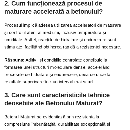
2. Cum funcționează procesul de
maturare accelerată a betonului?
Procesul implică adesea utilizarea acceleratori de maturare
și controlul atent al mediului, inclusiv temperatură și
umiditate. Astfel, reacțiile de hidratare și endurecere sunt
stimulate, facilitând obținerea rapidă a rezistenței necesare.
Răspuns:
Aditivii și condițiile controlate contribuie la
formarea unei
structuri moleculare
dense, accelerând
procesele de hidratare și endurecere, ceea ce duce la
rezultate superioare într-un interval mai scurt.
3. Care sunt caracteristicile tehnice
deosebite ale Betonului Maturat?
Betonul Maturat se evidențiază prin rezistența la
compresiune îmbunătățită, durabilitate excepțională și