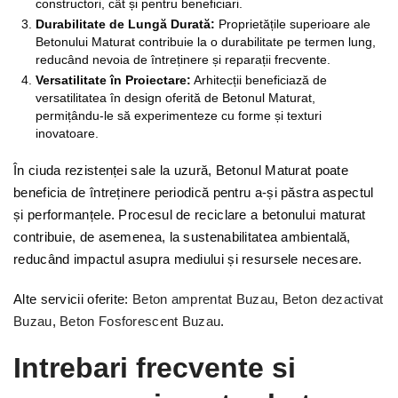
constructori, cât și pentru beneficiari.
Durabilitate de Lungă Durată:
Proprietățile superioare ale
Betonului Maturat contribuie la o durabilitate pe termen lung,
reducând nevoia de întreținere și reparații frecvente.
Versatilitate în Proiectare:
Arhitecții beneficiază de
versatilitatea în design oferită de Betonul Maturat,
permițându-le să experimenteze cu forme și texturi
inovatoare.
În ciuda rezistenței sale la uzură, Betonul Maturat poate
beneficia de întreținere periodică pentru a-și păstra aspectul
și performanțele. Procesul de reciclare a betonului maturat
contribuie, de asemenea, la sustenabilitatea ambientală,
reducând impactul asupra mediului și resursele necesare.
Alte servicii oferite:
Beton amprentat Buzau
,
Beton dezactivat
Buzau
,
Beton Fosforescent Buzau
.
Intrebari frecvente si