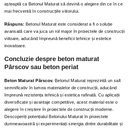
așteaptă ca Betonul Maturat să devină o alegere din ce în ce
mai frecventă în construcțiile viitorului.
Răspuns:
Betonul Maturat este considerat a fi o soluție
avansată care va juca un rol major în proiectele de construcții
viitoare, aducând împreună beneficii tehnice și estetice
inovatoare.
Concluzie despre beton maturat
Pârscov sau beton periat
Beton Maturat Pârscov.
Betonul Maturat reprezintă un salt
semnificativ în lumea materialelor de construcții, aducând
împreună rezistența tehnică și estetica rafinată. Cu aplicații
diversificate și avantaje competitive, acest material este o
alegere în creștere în proiectele de construcții moderne.
Descoperiți potențialul Betonului Maturat în proiectele
dumneavoastră și experimentați sinergia dintre durabilitate și