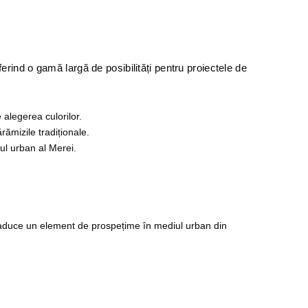
rind o gamă largă de posibilități pentru proiectele de
 alegerea culorilor.
ămizile tradiționale.
l urban al Merei.
 a aduce un element de prospețime în mediul urban din