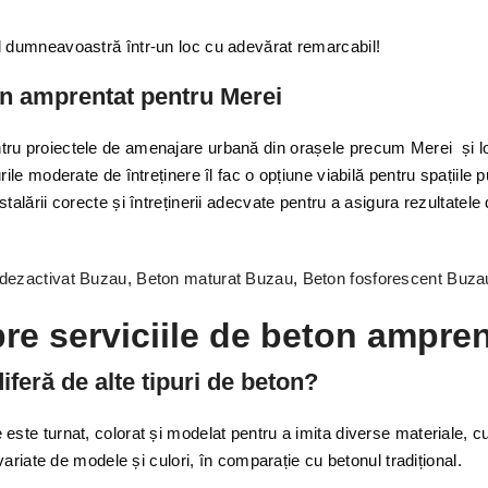
ul dumneavoastră într-un loc cu adevărat remarcabil!
on amprentat pentru Merei
ru proiectele de amenajare urbană din orașele precum Merei și loca
ile moderate de întreținere îl fac o opțiune viabilă pentru spațiile 
talării corecte și întreținerii adecvate pentru a asigura rezultatele
dezactivat Buzau
,
Beton maturat Buzau
,
Beton fosforescent Buza
pre serviciile de beton ampre
feră de alte tipuri de beton?
este turnat, colorat și modelat pentru a imita diverse materiale, cu
 variate de modele și culori, în comparație cu betonul tradițional.