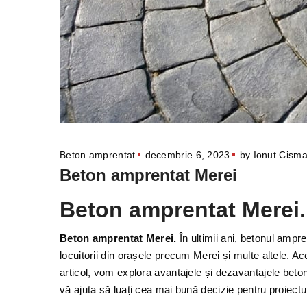
Beton amprentat
decembrie 6, 2023
by
Ionut Cism
Beton amprentat Merei
Beton amprentat Merei. P
Beton amprentat Merei.
În ultimii ani, betonul ampre
locuitorii din orașele precum Merei și multe altele. Ac
articol, vom explora avantajele și dezavantajele beton
vă ajuta să luați cea mai bună decizie pentru proiect