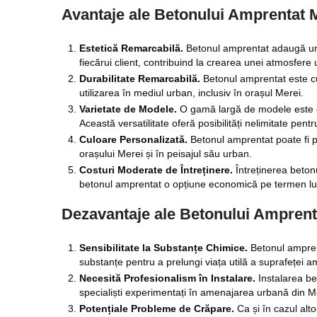
Avantaje ale Betonului Amprentat 
Estetică Remarcabilă.
Betonul amprentat adaugă un as
fiecărui client, contribuind la crearea unei atmosfer
Durabilitate Remarcabilă.
Betonul amprentat este cun
utilizarea în mediul urban, inclusiv în orașul Merei.
Varietate de Modele.
O gamă largă de modele este di
Această versatilitate oferă posibilități nelimitate pe
Culoare Personalizată.
Betonul amprentat poate fi pe
orașului Merei și în peisajul său urban.
Costuri Moderate de Întreținere.
Întreținerea beton
betonul amprentat o opțiune economică pe termen lu
Dezavantaje ale Betonului Amprent
Sensibilitate la Substanțe Chimice.
Betonul amprent
substanțe pentru a prelungi viața utilă a suprafeței a
Necesită Profesionalism în Instalare.
Instalarea bet
specialiști experimentați în amenajarea urbană din Me
Potențiale Probleme de Crăpare.
Ca și în cazul alto