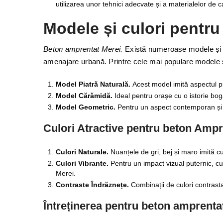
utilizarea unor tehnici adecvate și a materialelor de c
Modele și culori pentr
Beton amprentat Merei.
Există numeroase modele și op
amenajare urbană. Printre cele mai populare modele
Model Piatră Naturală.
Acest model imită aspectul pi
Model Cărămidă.
Ideal pentru orașe cu o istorie bog
Model Geometric.
Pentru un aspect contemporan și 
Culori Atractive pentru beton Ampr
Culori Naturale.
Nuanțele de gri, bej și maro imită cu
Culori Vibrante.
Pentru un impact vizual puternic, cu
Merei.
Contraste Îndrăznețe.
Combinații de culori contrasta
Întreținerea pentru beton amprenta