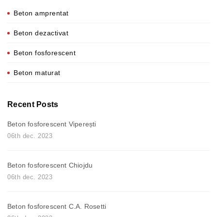
Beton amprentat
Beton dezactivat
Beton fosforescent
Beton maturat
Recent Posts
Beton fosforescent Viperești
06th dec. 2023
Beton fosforescent Chiojdu
06th dec. 2023
Beton fosforescent C.A. Rosetti