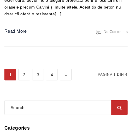
exterioare, devenind o alegere preferată pentru locuitorii din
orașele precum Calvini și multe altele. Acest tip de beton nu
doar că oferă o rezistență[…]
Read More
No Comments
1
2
3
4
»
PAGINA 1 DIN 4
Categories