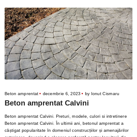
Beton amprentat
decembrie 6, 2023
by
Ionut Cismaru
Beton amprentat Calvini
Beton amprentat Calvini. Preturi, modele, culori si intretinere
Beton amprentat Calvini. În ultimii ani, betonul amprentat a
câștigat popularitate în domeniul construcțiilor și amenajărilor