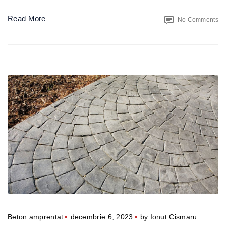
Read More
No Comments
Beton amprentat
decembrie 6, 2023
by
Ionut Cismaru