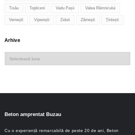
Tisău
Topliceni
Vadu Pașii
Valea Râmnicului
Vernești
Viperești
Ziduri
Zărnești
Țintești
Arhive
Arhive
Beton amprentat Buzau
Cu o experiență remarcabilă de peste 20 de ani, Beton