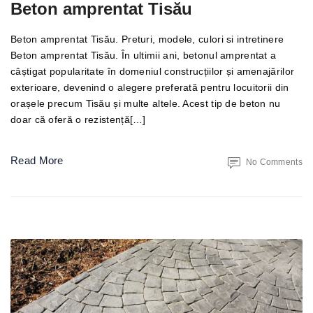
Beton amprentat Tisău
Beton amprentat Tisău. Preturi, modele, culori si intretinere
Beton amprentat Tisău. În ultimii ani, betonul amprentat a
câștigat popularitate în domeniul construcțiilor și amenajărilor
exterioare, devenind o alegere preferată pentru locuitorii din
orașele precum Tisău și multe altele. Acest tip de beton nu
doar că oferă o rezistență[…]
Read More
No Comments