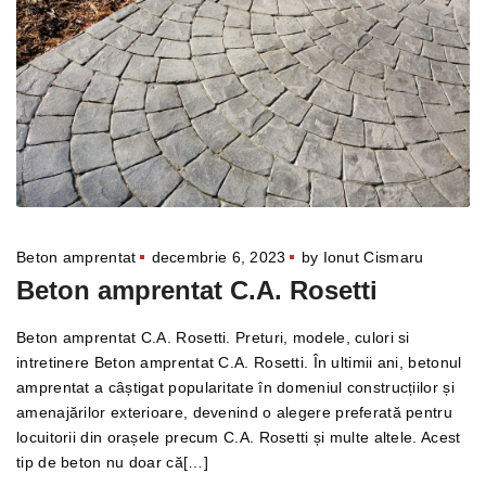
Beton amprentat
decembrie 6, 2023
by
Ionut Cismaru
Beton amprentat C.A. Rosetti
Beton amprentat C.A. Rosetti. Preturi, modele, culori si
intretinere Beton amprentat C.A. Rosetti. În ultimii ani, betonul
amprentat a câștigat popularitate în domeniul construcțiilor și
amenajărilor exterioare, devenind o alegere preferată pentru
locuitorii din orașele precum C.A. Rosetti și multe altele. Acest
tip de beton nu doar că[…]