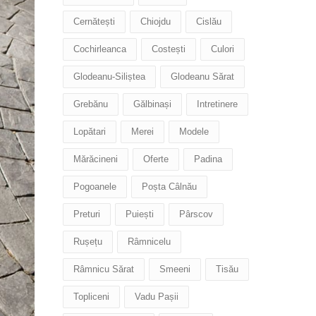
Cernătești
Chiojdu
Cislău
Cochirleanca
Costești
Culori
Glodeanu-Siliștea
Glodeanu Sărat
Grebănu
Gălbinași
Intretinere
Lopătari
Merei
Modele
Mărăcineni
Oferte
Padina
Pogoanele
Poșta Câlnău
Preturi
Puiești
Pârscov
Rușețu
Râmnicelu
Râmnicu Sărat
Smeeni
Tisău
Topliceni
Vadu Pașii