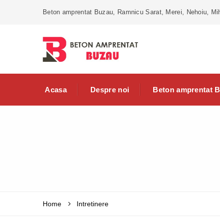
Beton amprentat Buzau, Ramnicu Sarat, Merei, Nehoiu, Miha
Acasa
Despre noi
Beton amprentat 
Home
Intretinere