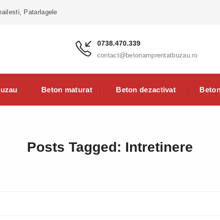
ilesti, Patarlagele
0738.470.339
contact@betonamprentatbuzau.ro
Buzau
Beton maturat
Beton dezactivat
Beton
Posts Tagged: Intretinere