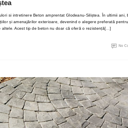
ștea
ori si intretinere Beton amprentat Glodeanu-Siliștea. În ultimii ani,
iilor și amenajărilor exterioare, devenind o alegere preferată pentr
e altele. Acest tip de beton nu doar că oferă o rezistență[…]
No C