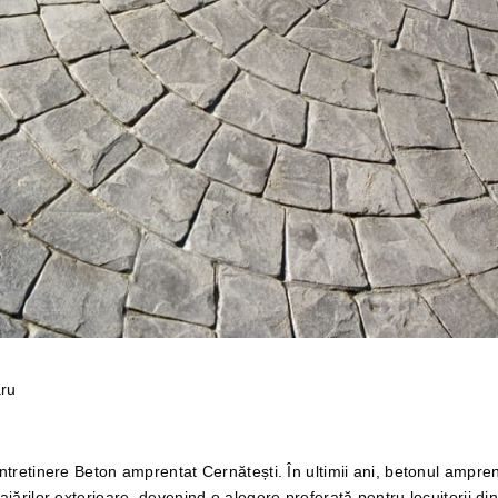
aru
intretinere Beton amprentat Cernătești. În ultimii ani, betonul ampren
ajărilor exterioare, devenind o alegere preferată pentru locuitorii di