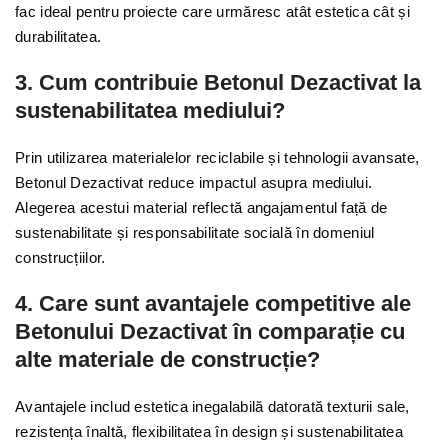
fac ideal pentru proiecte care urmăresc atât estetica cât și
durabilitatea.
3. Cum contribuie Betonul Dezactivat la
sustenabilitatea mediului?
Prin utilizarea materialelor reciclabile și tehnologii avansate,
Betonul Dezactivat reduce impactul asupra mediului.
Alegerea acestui material reflectă angajamentul față de
sustenabilitate și responsabilitate socială în domeniul
construcțiilor.
4. Care sunt avantajele competitive ale
Betonului Dezactivat în comparație cu
alte materiale de construcție?
Avantajele includ estetica inegalabilă datorată texturii sale,
rezistența înaltă, flexibilitatea în design și sustenabilitatea