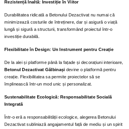
Rezistență Înaltă: Investiție în Viitor
Durabilitatea ridicată a Betonului Dezactivat nu numai că
minimizează costurile de întreținere, dar și asigură o viață
lungă și sigură a structurii, transformând proiectul într-o
investiție durabilă.
Flexibilitate în Design: Un Instrument pentru Creație
De la alei și platforme până la fațade și decorațiuni interioare,
Betonul Dezactivat Gălbinași
devine o platformă pentru
creație. Flexibilitatea sa permite proiectelor să se
împlinească într-un mod unic și personalizat.
Sustenabilitate Ecologică: Responsabilitate Socială
Integrată
Într-o eră a responsabilității ecologice, alegerea Betonului
Dezactivat subliniază angajamentul față de mediu și un spirit