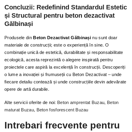
Concluzii: Redefinind Standardul Estetic
și Structural pentru beton dezactivat
Gălbinași
Produsele din
Beton Dezactivat Gălbinași
nu sunt doar
materiale de construcții; este o experiență în sine. O
combinație unică de estetică, durabilitate și responsabilitate
ecologică, acesta reprezintă o alegere inspirată pentru
proiectele care aspiră la excelență în construcții. Descoperiți
o lume a inovației și frumuseții cu Beton Dezactivat – unde
fiecare detaliu contează și unde construcțiile devin adevărate
opere de artă durabile.
Alte servicii oferite de noi:
Beton amprentat Buzau
,
Beton
maturat Buzau
,
Beton fosforescent Buzau
Intrebari frecvente pentru