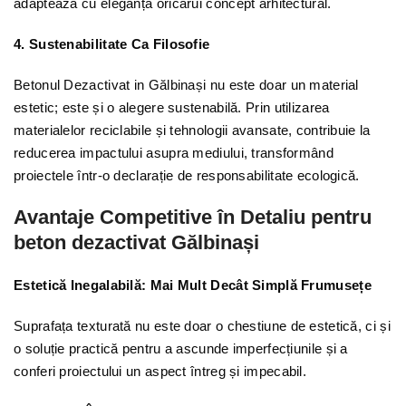
adaptează cu eleganță oricărui concept arhitectural.
4. Sustenabilitate Ca Filosofie
Betonul Dezactivat in Gălbinași nu este doar un material
estetic; este și o alegere sustenabilă. Prin utilizarea
materialelor reciclabile și tehnologii avansate, contribuie la
reducerea impactului asupra mediului, transformând
proiectele într-o declarație de responsabilitate ecologică.
Avantaje Competitive în Detaliu pentru
beton dezactivat Gălbinași
Estetică Inegalabilă: Mai Mult Decât Simplă Frumusețe
Suprafața texturată nu este doar o chestiune de estetică, ci și
o soluție practică pentru a ascunde imperfecțiunile și a
conferi proiectului un aspect întreg și impecabil.