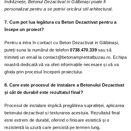
îndrăznețe, Betonul Dezactivat in Gălbinași poate fi
personalizat pentru a se potrivi oricărui stil arhitectural.
7. Cum pot lua legătura cu Beton Dezactivat pentru a
începe un proiect?
Pentru a intra în contact cu Beton Dezactivat in Gălbinași,
puteți suna la numărul de telefon
0738.470.339
sau să
trimiteți un email la contact@betonamprentatbuzau.ro. Echipa
noastră dedicată vă va oferi informațiile necesare și vă va
ghida prin procesul începerii proiectului.
8. Care este procesul de instalare a Betonului Dezactivat
și cât de durabil este rezultatul final?
Procesul de instalare implică pregătirea suprafeței, aplicarea
betonului dezactivat și texturarea acestuia. Rezultatul final
este extrem de durabil, oferind o finisare estetică și o
rezistență la uzură care persistă pe termen lung.