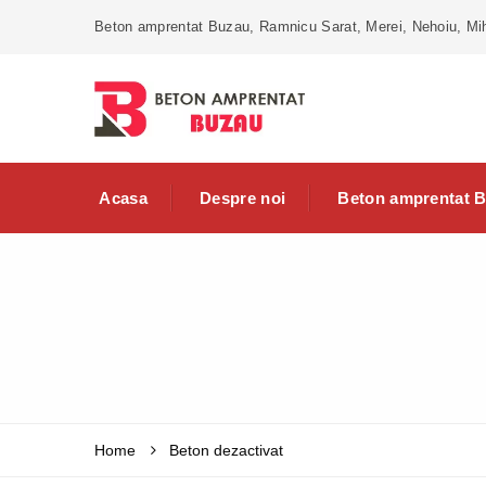
Beton amprentat Buzau, Ramnicu Sarat, Merei, Nehoiu, Miha
Acasa
Despre noi
Beton amprentat 
Home
Beton dezactivat