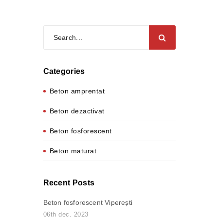
Categories
Beton amprentat
Beton dezactivat
Beton fosforescent
Beton maturat
Recent Posts
Beton fosforescent Viperești
06th dec. 2023