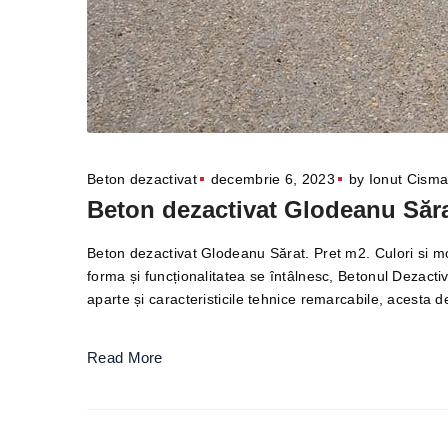
Beton dezactivat
decembrie 6, 2023
by
Ionut Cisma
Beton dezactivat Glodeanu Săr
Beton dezactivat Glodeanu Sărat. Pret m2. Culori si m
forma și funcționalitatea se întâlnesc, Betonul Dezacti
aparte și caracteristicile tehnice remarcabile, acesta 
Read More