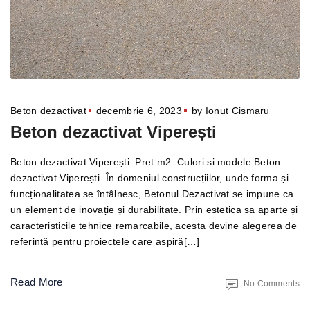
Beton dezactivat
decembrie 6, 2023
by
Ionut Cismaru
Beton dezactivat Viperești
Beton dezactivat Viperești. Pret m2. Culori si modele Beton
dezactivat Viperești. În domeniul construcțiilor, unde forma și
funcționalitatea se întâlnesc, Betonul Dezactivat se impune ca
un element de inovație și durabilitate. Prin estetica sa aparte și
caracteristicile tehnice remarcabile, acesta devine alegerea de
referință pentru proiectele care aspiră[…]
Read More
No Comments