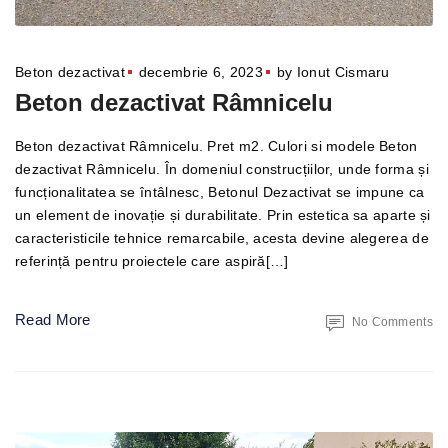
Beton dezactivat
decembrie 6, 2023
by
Ionut Cismaru
Beton dezactivat Râmnicelu
Beton dezactivat Râmnicelu. Pret m2. Culori si modele Beton
dezactivat Râmnicelu. În domeniul construcțiilor, unde forma și
funcționalitatea se întâlnesc, Betonul Dezactivat se impune ca
un element de inovație și durabilitate. Prin estetica sa aparte și
caracteristicile tehnice remarcabile, acesta devine alegerea de
referință pentru proiectele care aspiră[…]
Read More
No Comments