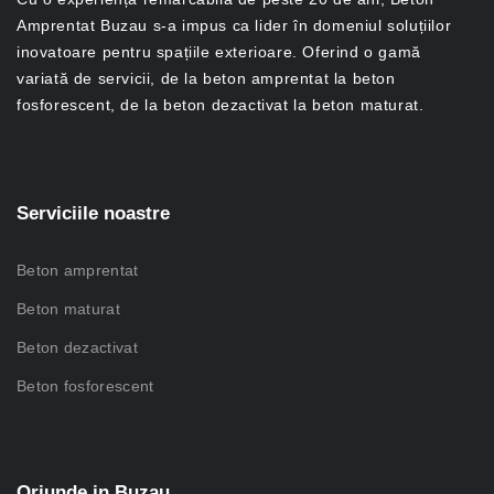
Amprentat Buzau s-a impus ca lider în domeniul soluțiilor
inovatoare pentru spațiile exterioare. Oferind o gamă
variată de servicii, de la beton amprentat la beton
fosforescent, de la beton dezactivat la beton maturat.
Serviciile noastre
Beton amprentat
Beton maturat
Beton dezactivat
Beton fosforescent
Oriunde in Buzau