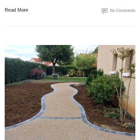
Read More
No Comments