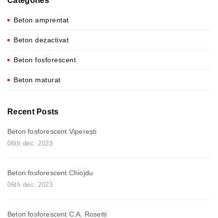
Categories
Beton amprentat
Beton dezactivat
Beton fosforescent
Beton maturat
Recent Posts
Beton fosforescent Viperești
06th dec. 2023
Beton fosforescent Chiojdu
06th dec. 2023
Beton fosforescent C.A. Rosetti