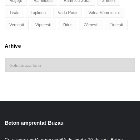
Rușețu
Râmnicelu
Râmnicu Sărat
Smeeni
Tisău
Topliceni
Vadu Pașii
Valea Râmnicului
Vernești
Viperești
Ziduri
Zărnești
Țintești
Arhive
Arhive
Beton amprentat Buzau
Cu o experiență remarcabilă de peste 20 de ani, Beton