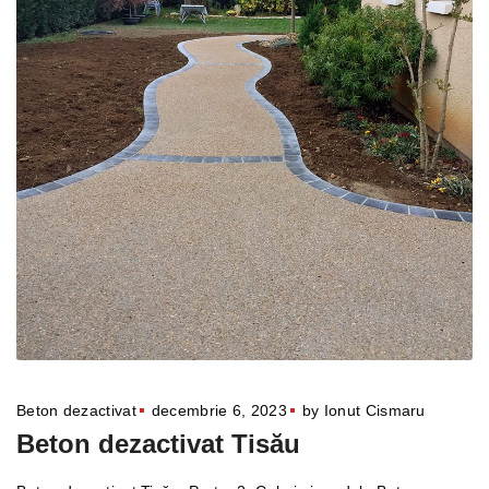
Beton dezactivat
decembrie 6, 2023
by
Ionut Cismaru
Beton dezactivat Tisău