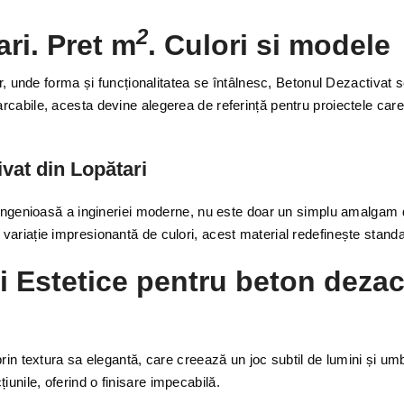
2
ri. Pret m
. Culori si modele
r, unde forma și funcționalitatea se întâlnesc, Betonul Dezactivat s
arcabile, acesta devine alegerea de referință pentru proiectele care
vat din Lopătari
 ingenioasă a ingineriei moderne, nu este doar un simplu amalgam d
 variație impresionantă de culori, acest material redefinește standar
și Estetice pentru beton dezac
e
rin textura sa elegantă, care creează un joc subtil de lumini și um
iunile, oferind o finisare impecabilă.