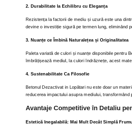
2. Durabilitate la Echilibru cu Eleganța
Rezistența la factorii de mediu și uzură este una dintr
devine o investiție sigură pe termen lung, eliminând p
3. Nuanțe ce Îmbină Naturalețea și Originalitatea
Paleta variată de culori și nuanțe disponibile pentru B
îmbrățișează mediul, la culori îndrăznețe, acest mate
4. Sustenabilitate Ca Filosofie
Betonul Dezactivat in Lopătari nu este doar un material
reducerea impactului asupra mediului, transformând pr
Avantaje Competitive în Detaliu pen
Estetică Inegalabilă: Mai Mult Decât Simplă Frum