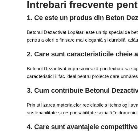
Intrebari frecvente pen
1. Ce este un produs din Beton
Dez
Betonul Dezactivat Lopătari este un tip special de bet
pentru a oferi o finisare mai elegantă și durabilă, adă
2. Care sunt caracteristicile cheie 
Betonul Dezactivat impresionează prin textura sa supe
caracteristici îl fac ideal pentru proiecte care urmăresc
3. Cum contribuie Betonul Dezactiv
Prin utilizarea materialelor reciclabile și tehnologii
sustenabilitate și responsabilitate socială în domeniul 
4. Care sunt avantajele competitive