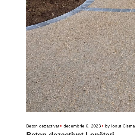
Beton dezactivat
decembrie 6, 2023
by
Ionut Cisma
Beton dezactivat Lopătari