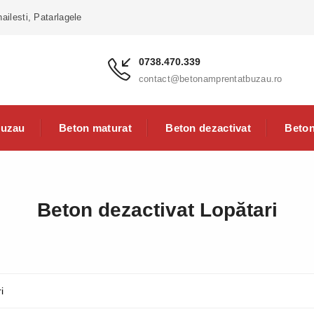
ilesti, Patarlagele
0738.470.339
contact@betonamprentatbuzau.ro
Buzau
Beton maturat
Beton dezactivat
Beton
Beton dezactivat Lopătari
i