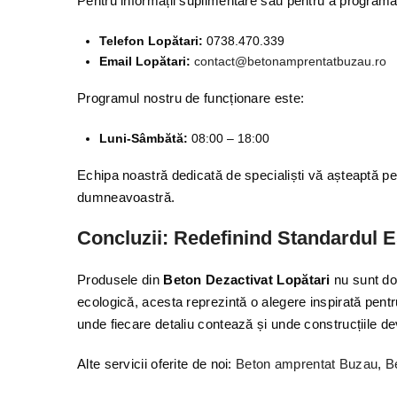
Pentru informații suplimentare sau pentru a programa 
Telefon Lopătari:
0738.470.339
Email Lopătari:
contact@betonamprentatbuzau.ro
Programul nostru de funcționare este:
Luni-Sâmbătă:
08:00 – 18:00
Echipa noastră dedicată de specialiști vă așteaptă pent
dumneavoastră.
Concluzii: Redefinind Standardul Es
Produsele din
Beton Dezactivat Lopătari
nu sunt doa
ecologică, acesta reprezintă o alegere inspirată pentr
unde fiecare detaliu contează și unde construcțiile de
Alte servicii oferite de noi:
Beton amprentat Buzau
,
B