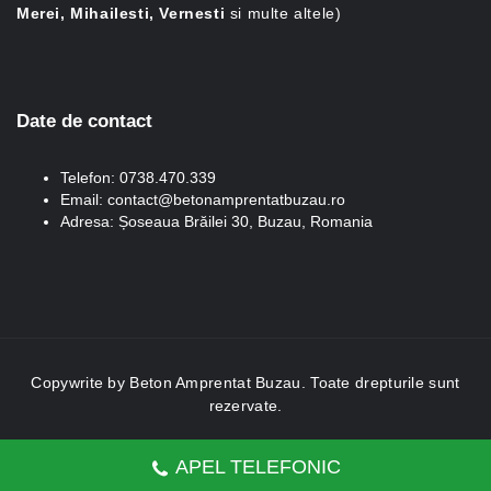
Merei, Mihailesti, Vernesti
si multe altele)
Date de contact
Telefon: 0738.470.339
Email: contact@betonamprentatbuzau.ro
Adresa: Șoseaua Brăilei 30, Buzau, Romania
Copywrite by
Beton Amprentat Buzau
. Toate drepturile sunt
rezervate.
Web design by Dianys Holding -
realizare site web
APEL TELEFONIC