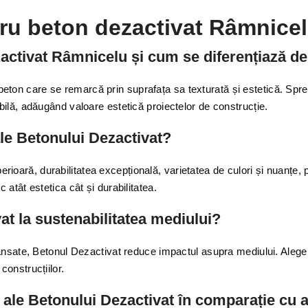
tru beton dezactivat Râmnice
activat Râmnicelu
și cum se diferențiază de
eton care se remarcă prin suprafața sa texturată și estetică. Spre 
abilă, adăugând valoare estetică proiectelor de construcție.
ale Betonului Dezactivat?
rioară, durabilitatea excepțională, varietatea de culori și nuanțe,
 atât estetica cât și durabilitatea.
at la sustenabilitatea mediului?
 avansate, Betonul Dezactivat reduce impactul asupra mediului. Aleg
construcțiilor.
 ale Betonului Dezactivat în comparație cu a