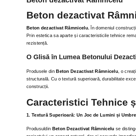
Beton dezactivat Râmni
Beton dezactivat Râmnicelu.
În domeniul construcții
Prin estetica sa aparte și caracteristicile tehnice rem
rezistență.
O Glisă în Lumea Betonului Dezact
Produsele din
Beton Dezactivat Râmnicelu
, o crea
structurală. Cu o textură superioară, durabilitate exce
construcții.
Caracteristici Tehnice 
1. Textură Superioară: Un Joc de Lumini și Umbr
Produsuldin
Beton Dezactivat Râmnicelu
se disting