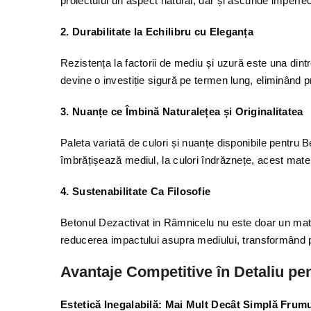
proiectului un aspect natural, dar și ascunde imperfecț
2. Durabilitate la Echilibru cu Eleganța
Rezistența la factorii de mediu și uzură este una dint
devine o investiție sigură pe termen lung, eliminând p
3. Nuanțe ce Îmbină Naturalețea și Originalitatea
Paleta variată de culori și nuanțe disponibile pentru B
îmbrățișează mediul, la culori îndrăznețe, acest mate
4. Sustenabilitate Ca Filosofie
Betonul Dezactivat in Râmnicelu nu este doar un materia
reducerea impactului asupra mediului, transformând pr
Avantaje Competitive în Detaliu pe
Estetică Inegalabilă: Mai Mult Decât Simplă Frum