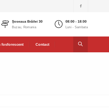
Șoseaua Brăilei 30
08:00 - 18:00
Buzau, Romania
Luni - Sambata
 fosforescent
Contact