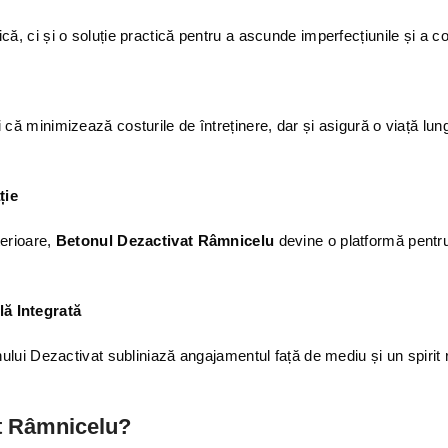
ă, ci și o soluție practică pentru a ascunde imperfecțiunile și a co
că minimizează costurile de întreținere, dar și asigură o viață lungă
ție
terioare,
Betonul Dezactivat Râmnicelu
devine o platformă pentru 
lă Integrată
onului Dezactivat subliniază angajamentul față de mediu și un spiri
t Râmnicelu?