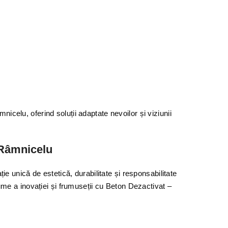
celu, oferind soluții adaptate nevoilor și viziunii
 Râmnicelu
e unică de estetică, durabilitate și responsabilitate
lume a inovației și frumuseții cu Beton Dezactivat –