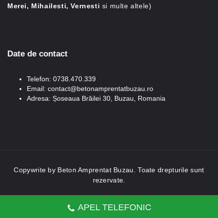
Merei, Mihailesti, Vernesti
si multe altele)
Date de contact
Telefon: 0738.470.339
Email: contact@betonamprentatbuzau.ro
Adresa: Șoseaua Brăilei 30, Buzau, Romania
Copywrite by
Beton Amprentat Buzau
. Toate drepturile sunt
rezervate.
Web design by Dianys Holding -
realizare site web
APEL TELEFONIC