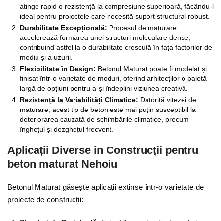
atinge rapid o rezistență la compresiune superioară, făcându-l
ideal pentru proiectele care necesită suport structural robust.
Durabilitate Excepțională:
Procesul de maturare
accelerează formarea unei structuri moleculare dense,
contribuind astfel la o durabilitate crescută în fața factorilor de
mediu și a uzurii.
Flexibilitate în Design:
Betonul Maturat poate fi modelat și
finisat într-o varietate de moduri, oferind arhitecților o paletă
largă de opțiuni pentru a-și îndeplini viziunea creativă.
Rezistență la Variabilități Climatice:
Datorită vitezei de
maturare, acest tip de beton este mai puțin susceptibil la
deteriorarea cauzată de schimbările climatice, precum
înghețul și dezghețul frecvent.
Aplicații Diverse în Construcții pentru
beton maturat Nehoiu
Betonul Maturat găsește aplicații extinse într-o varietate de
proiecte de construcții: