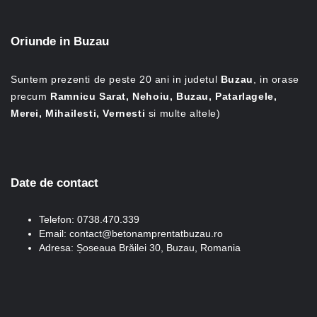
Oriunde in Buzau
Suntem prezenti de peste 20 ani in judetul
Buzau
, in orase
precum
Ramnicu Sarat, Nehoiu, Buzau, Patarlagele,
Merei, Mihailesti, Vernesti
si multe altele)
Date de contact
Telefon: 0738.470.339
Email: contact@betonamprentatbuzau.ro
Adresa: Șoseaua Brăilei 30, Buzau, Romania