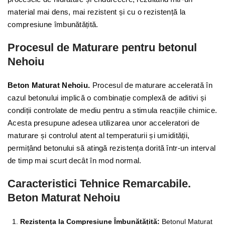
material mai dens, mai rezistent și cu o rezistență la
compresiune îmbunătățită.
Procesul de Maturare pentru betonul
Nehoiu
Beton Maturat Nehoiu.
Procesul de maturare accelerată în
cazul betonului implică o combinație complexă de aditivi și
condiții controlate de mediu pentru a stimula reacțiile chimice.
Acesta presupune adesea utilizarea unor acceleratori de
maturare și controlul atent al temperaturii și umidității,
permițând betonului să atingă rezistența dorită într-un interval
de timp mai scurt decât în mod normal.
Caracteristici Tehnice Remarcabile.
Beton Maturat Nehoiu
Rezistența la Compresiune Îmbunătățită:
Betonul Maturat