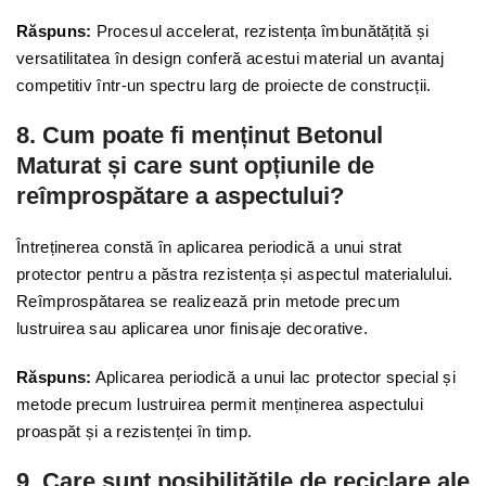
Răspuns:
Procesul accelerat, rezistența îmbunătățită și
versatilitatea în design conferă acestui material un avantaj
competitiv într-un spectru larg de proiecte de construcții.
8. Cum poate fi menținut Betonul
Maturat și care sunt opțiunile de
reîmprospătare a aspectului?
Întreținerea constă în aplicarea periodică a unui strat
protector pentru a păstra rezistența și aspectul materialului.
Reîmprospătarea se realizează prin metode precum
lustruirea sau aplicarea unor finisaje decorative.
Răspuns:
Aplicarea periodică a unui lac protector special și
metode precum lustruirea permit menținerea aspectului
proaspăt și a rezistenței în timp.
9. Care sunt posibilitățile de reciclare ale