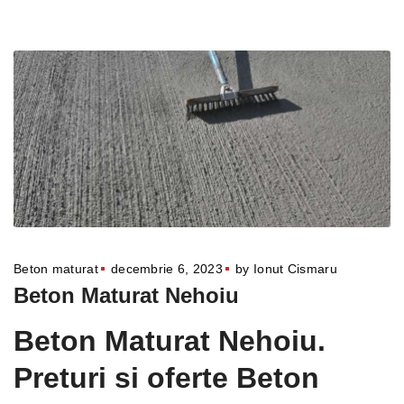
Beton maturat
decembrie 6, 2023
by
Ionut Cismaru
Beton Maturat Nehoiu
Beton Maturat Nehoiu.
Preturi si oferte Beton