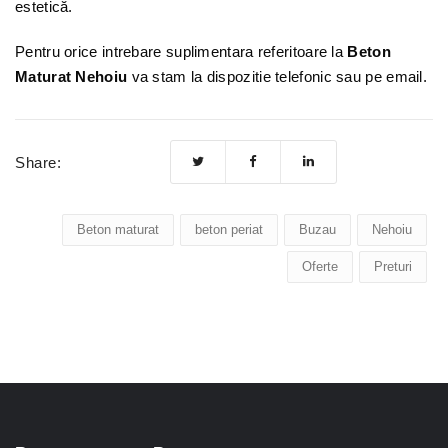
estetică.
Pentru orice intrebare suplimentara referitoare la
Beton
Maturat Nehoiu
va stam la dispozitie telefonic sau pe email.
Share:
Beton maturat
beton periat
Buzau
Nehoiu
Oferte
Preturi