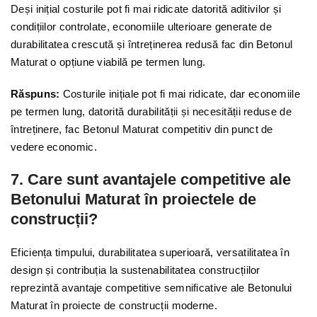
Deși inițial costurile pot fi mai ridicate datorită aditivilor și
condițiilor controlate, economiile ulterioare generate de
durabilitatea crescută și întreținerea redusă fac din Betonul
Maturat o opțiune viabilă pe termen lung.
Răspuns:
Costurile inițiale pot fi mai ridicate, dar economiile
pe termen lung, datorită durabilității și necesității reduse de
întreținere, fac Betonul Maturat competitiv din punct de
vedere economic.
7. Care sunt avantajele competitive ale
Betonului Maturat în proiectele de
construcții?
Eficiența timpului, durabilitatea superioară, versatilitatea în
design și contribuția la sustenabilitatea construcțiilor
reprezintă avantaje competitive semnificative ale Betonului
Maturat în proiecte de construcții moderne.