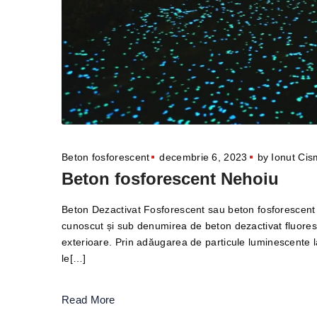
Beton fosforescent
decembrie 6, 2023
by
Ionut Cis
Beton fosforescent Nehoiu
Beton Dezactivat Fosforescent sau beton fosforescent 
cunoscut și sub denumirea de beton dezactivat fluoresce
exterioare. Prin adăugarea de particule luminescente la
le[…]
Read More