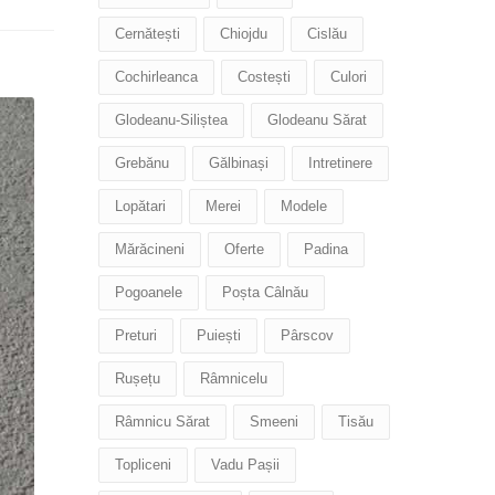
Cernătești
Chiojdu
Cislău
Cochirleanca
Costești
Culori
Glodeanu-Siliștea
Glodeanu Sărat
Grebănu
Gălbinași
Intretinere
Lopătari
Merei
Modele
Mărăcineni
Oferte
Padina
Pogoanele
Poșta Câlnău
Preturi
Puiești
Pârscov
Rușețu
Râmnicelu
Râmnicu Sărat
Smeeni
Tisău
Topliceni
Vadu Pașii