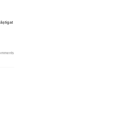
âștigat
omments