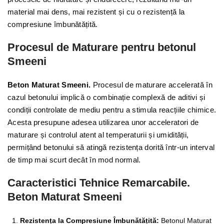
material mai dens, mai rezistent și cu o rezistență la
compresiune îmbunătățită.
Procesul de Maturare pentru betonul
Smeeni
Beton Maturat Smeeni.
Procesul de maturare accelerată în
cazul betonului implică o combinație complexă de aditivi și
condiții controlate de mediu pentru a stimula reacțiile chimice.
Acesta presupune adesea utilizarea unor acceleratori de
maturare și controlul atent al temperaturii și umidității,
permițând betonului să atingă rezistența dorită într-un interval
de timp mai scurt decât în mod normal.
Caracteristici Tehnice Remarcabile.
Beton Maturat Smeeni
Rezistența la Compresiune Îmbunătățită:
Betonul Maturat