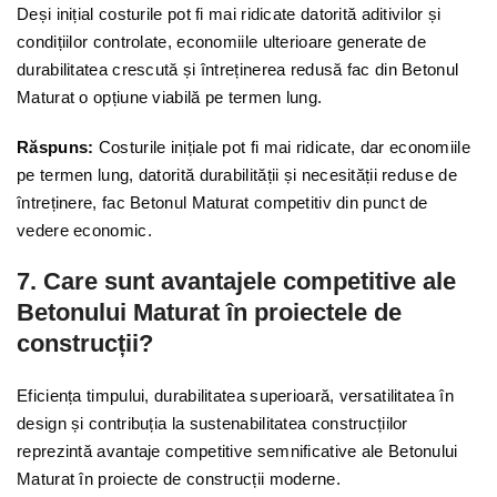
Deși inițial costurile pot fi mai ridicate datorită aditivilor și
condițiilor controlate, economiile ulterioare generate de
durabilitatea crescută și întreținerea redusă fac din Betonul
Maturat o opțiune viabilă pe termen lung.
Răspuns:
Costurile inițiale pot fi mai ridicate, dar economiile
pe termen lung, datorită durabilității și necesității reduse de
întreținere, fac Betonul Maturat competitiv din punct de
vedere economic.
7. Care sunt avantajele competitive ale
Betonului Maturat în proiectele de
construcții?
Eficiența timpului, durabilitatea superioară, versatilitatea în
design și contribuția la sustenabilitatea construcțiilor
reprezintă avantaje competitive semnificative ale Betonului
Maturat în proiecte de construcții moderne.