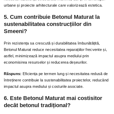
urbane și proiecte arhitecturale care valorizează estetica.
5. Cum contribuie Betonul Maturat la
sustenabilitatea construcțiilor din
Smeeni?
Prin rezistența sa crescută și durabilitatea îmbunătățită,
Betonul Maturat reduce necesitatea reparațiilor frecvente și,
astfel, minimizează impactul asupra mediului prin
economisirea resurselor și reducerea deșeurilor.
Răspuns:
Eficiența pe termen lung și necesitatea redusă de
întreținere contribuie la sustenabilitatea proiectelor, reducând
impactul asupra mediului și costurile asociate.
6. Este Betonul Maturat mai costisitor
decât betonul tradițional?