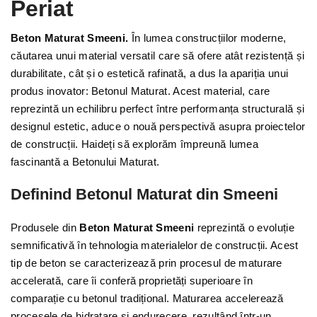
Periat
Beton Maturat Smeeni.
În lumea construcțiilor moderne,
căutarea unui material versatil care să ofere atât rezistență și
durabilitate, cât și o estetică rafinată, a dus la apariția unui
produs inovator: Betonul Maturat. Acest material, care
reprezintă un echilibru perfect între performanța structurală și
designul estetic, aduce o nouă perspectivă asupra proiectelor
de construcții. Haideți să explorăm împreună lumea
fascinantă a Betonului Maturat.
Definind Betonul Maturat din Smeeni
Produsele din
Beton Maturat Smeeni
reprezintă o evoluție
semnificativă în tehnologia materialelor de construcții. Acest
tip de beton se caracterizează prin procesul de maturare
accelerată, care îi conferă proprietăți superioare în
comparație cu betonul tradițional. Maturarea accelerează
procesele de hidratare și endurecere, rezultând într-un