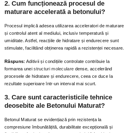
2. Cum funcționează procesul de
maturare accelerată a betonului?
Procesul implică adesea utilizarea acceleratori de maturare
și controlul atent al mediului, inclusiv temperatură și
umiditate. Astfel, reacțiile de hidratare și endurecere sunt
stimulate, facilitând obținerea rapidă a rezistenței necesare.
Răspuns:
Aditivii și condițiile controlate contribuie la
formarea unei
structuri moleculare
dense, accelerând
procesele de hidratare și endurecere, ceea ce duce la
rezultate superioare într-un interval mai scurt.
3. Care sunt caracteristicile tehnice
deosebite ale Betonului Maturat?
Betonul Maturat se evidențiază prin rezistența la
compresiune îmbunătățită, durabilitate excepțională și