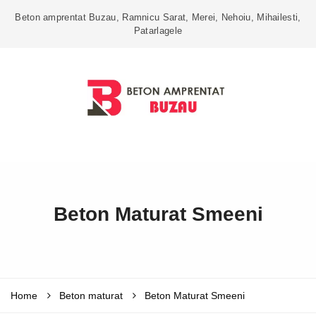
Beton amprentat Buzau, Ramnicu Sarat, Merei, Nehoiu, Mihailesti,
Patarlagele
Beton Maturat Smeeni
Home
Beton maturat
Beton Maturat Smeeni