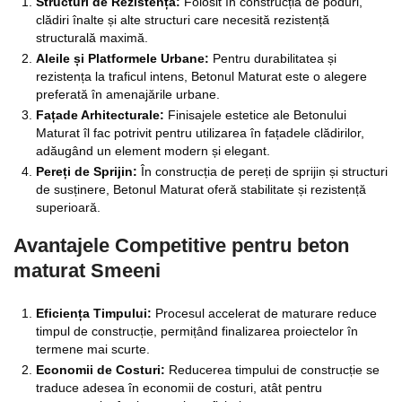
Structuri de Rezistență:
Folosit în construcția de poduri,
clădiri înalte și alte structuri care necesită rezistență
structurală maximă.
Aleile și Platformele Urbane:
Pentru durabilitatea și
rezistența la traficul intens, Betonul Maturat este o alegere
preferată în amenajările urbane.
Fațade Arhitecturale:
Finisajele estetice ale Betonului
Maturat îl fac potrivit pentru utilizarea în fațadele clădirilor,
adăugând un element modern și elegant.
Pereți de Sprijin:
În construcția de pereți de sprijin și structuri
de susținere, Betonul Maturat oferă stabilitate și rezistență
superioară.
Avantajele Competitive pentru beton
maturat Smeeni
Eficiența Timpului:
Procesul accelerat de maturare reduce
timpul de construcție, permițând finalizarea proiectelor în
termene mai scurte.
Economii de Costuri:
Reducerea timpului de construcție se
traduce adesea în economii de costuri, atât pentru