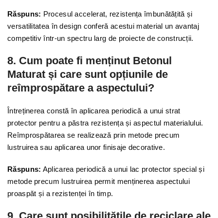
Răspuns:
Procesul accelerat, rezistența îmbunătățită și
versatilitatea în design conferă acestui material un avantaj
competitiv într-un spectru larg de proiecte de construcții.
8. Cum poate fi menținut Betonul
Maturat și care sunt opțiunile de
reîmprospătare a aspectului?
Întreținerea constă în aplicarea periodică a unui strat
protector pentru a păstra rezistența și aspectul materialului.
Reîmprospătarea se realizează prin metode precum
lustruirea sau aplicarea unor finisaje decorative.
Răspuns:
Aplicarea periodică a unui lac protector special și
metode precum lustruirea permit menținerea aspectului
proaspăt și a rezistenței în timp.
9. Care sunt posibilitățile de reciclare ale