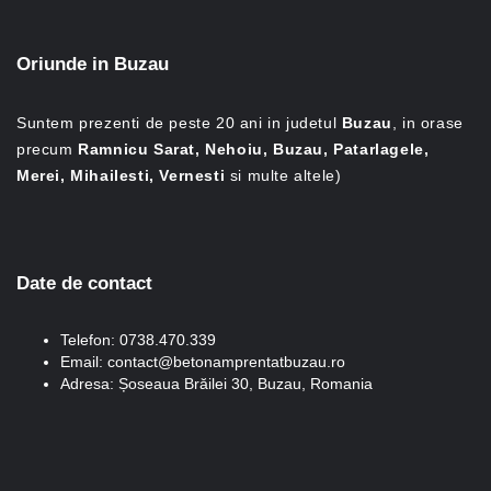
Oriunde in Buzau
Suntem prezenti de peste 20 ani in judetul
Buzau
, in orase
precum
Ramnicu Sarat, Nehoiu, Buzau, Patarlagele,
Merei, Mihailesti, Vernesti
si multe altele)
Date de contact
Telefon: 0738.470.339
Email: contact@betonamprentatbuzau.ro
Adresa: Șoseaua Brăilei 30, Buzau, Romania