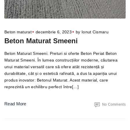
Beton maturat
decembrie 6, 2023
by
Ionut Cismaru
Beton Maturat Smeeni
Beton Maturat Smeeni. Preturi si oferte Beton Periat Beton
Maturat Smeeni. În lumea construcțiilor moderne, căutarea
unui material versatil care să ofere atât rezistență și
durabilitate, cât și o estetică rafinată, a dus la apariția unui
produs inovator: Betonul Maturat. Acest material, care
reprezintă un echilibru perfect între[…]
Read More
No Comments