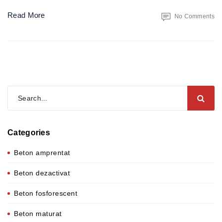
Read More
No Comments
Categories
Beton amprentat
Beton dezactivat
Beton fosforescent
Beton maturat