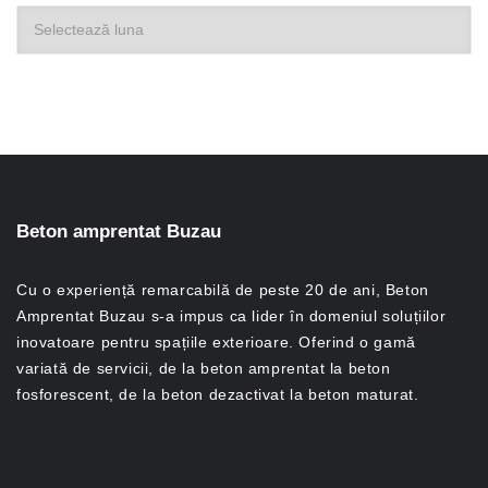
Arhive
Beton amprentat Buzau
Cu o experiență remarcabilă de peste 20 de ani, Beton
Amprentat Buzau s-a impus ca lider în domeniul soluțiilor
inovatoare pentru spațiile exterioare. Oferind o gamă
variată de servicii, de la beton amprentat la beton
fosforescent, de la beton dezactivat la beton maturat.