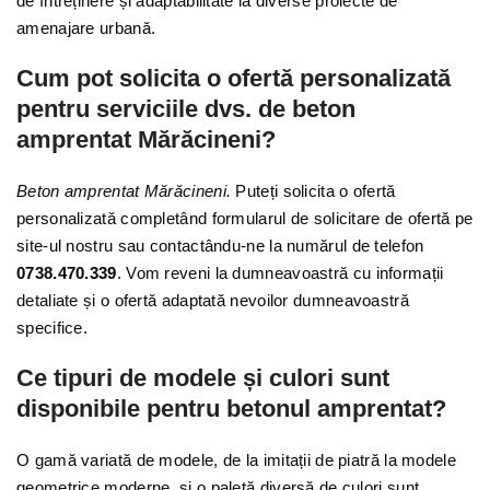
de întreținere și adaptabilitate la diverse proiecte de
amenajare urbană.
Cum pot solicita o ofertă personalizată
pentru serviciile dvs. de beton
amprentat Mărăcineni?
Beton amprentat Mărăcineni.
Puteți solicita o ofertă
personalizată completând formularul de solicitare de ofertă pe
site-ul nostru sau contactându-ne la numărul de telefon
0738.470.339
. Vom reveni la dumneavoastră cu informații
detaliate și o ofertă adaptată nevoilor dumneavoastră
specifice.
Ce tipuri de modele și culori sunt
disponibile pentru betonul amprentat?
O gamă variată de modele, de la imitații de piatră la modele
geometrice moderne, și o paletă diversă de culori sunt