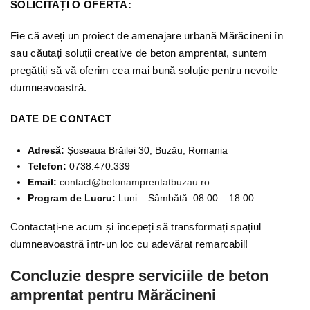
SOLICITAȚI O OFERTĂ:
Fie că aveți un proiect de amenajare urbană Mărăcineni în
sau căutați soluții creative de beton amprentat, suntem
pregătiți să vă oferim cea mai bună soluție pentru nevoile
dumneavoastră.
DATE DE CONTACT
Adresă:
Șoseaua Brăilei 30, Buzău, Romania
Telefon:
0738.470.339
Email:
contact@betonamprentatbuzau.ro
Program de Lucru:
Luni – Sâmbătă: 08:00 – 18:00
Contactați-ne acum și începeți să transformați spațiul
dumneavoastră într-un loc cu adevărat remarcabil!
Concluzie despre serviciile de beton
amprentat pentru Mărăcineni