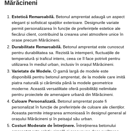
Mărăcineni
Estetică Remarcabilă.
Betonul amprentat adaugă un aspect
elegant și sofisticat spațiilor exterioare. Designurile variate
permit personalizarea în funcție de preferințele estetice ale
fiecărui client, contribuind la crearea unei atmosfere unice în
orase precum Mărăcineni.
Durabilitate Remarcabilă.
Betonul amprentat este cunoscut
pentru durabilitatea sa. Rezistă la intemperii, fluctuațiile de
temperatură și traficul intens, ceea ce îl face potrivit pentru
utilizarea în mediul urban, inclusiv în orașul Mărăcineni.
Varietate de Modele.
O gamă largă de modele este
disponibilă pentru betonul amprentat, de la modele care imită
piatra naturală și cărămida până la modele geometrice
moderne. Această versatilitate oferă posibilități nelimitate
pentru proiectele de amenajare urbană din Mărăcineni.
Culoare Personalizată.
Betonul amprentat poate fi
personalizat în funcție de preferințele de culoare ale clienților.
Aceasta permite integrarea armonioasă în designul general al
orașului Mărăcineni și în peisajul său urban.
Costuri Moderate de Întreținere.
Întreținerea betonului