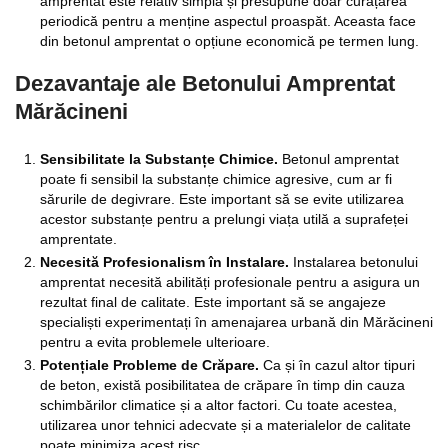
amprentat este relativ simplă și presupune doar curățarea
periodică pentru a menține aspectul proaspăt. Aceasta face
din betonul amprentat o opțiune economică pe termen lung.
Dezavantaje ale Betonului Amprentat
Mărăcineni
Sensibilitate la Substanțe Chimice.
Betonul amprentat
poate fi sensibil la substanțe chimice agresive, cum ar fi
sărurile de degivrare. Este important să se evite utilizarea
acestor substanțe pentru a prelungi viața utilă a suprafeței
amprentate.
Necesită Profesionalism în Instalare.
Instalarea betonului
amprentat necesită abilități profesionale pentru a asigura un
rezultat final de calitate. Este important să se angajeze
specialiști experimentați în amenajarea urbană din Mărăcineni
pentru a evita problemele ulterioare.
Potențiale Probleme de Crăpare.
Ca și în cazul altor tipuri
de beton, există posibilitatea de crăpare în timp din cauza
schimbărilor climatice și a altor factori. Cu toate acestea,
utilizarea unor tehnici adecvate și a materialelor de calitate
poate minimiza acest risc.