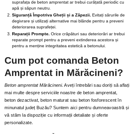
suprafața de beton amprentat ar trebui curățată periodic cu
apă și săpun neutru.
Siguranță Împotriva Gheții și a Zăpezii.
Evitați sărurile de
degivrare și utilizați alternative mai blânde pentru a preveni
deteriorarea suprafeței.
Reparații Prompte.
Orice crăpături sau deteriorări ar trebui
reparate prompt pentru a preveni extinderea acestora și
pentru a menține integritatea estetică a betonului.
Cum pot comanda Beton
Amprentat in Mărăcineni?
Beton amprentat Mărăcineni.
Aveți întrebări sau doriți să aflați
mai multe despre serviciile noastre de beton amprentat,
beton dezactivat, beton maturat sau beton fosforescent în
minunatul județ Buzău? Suntem aici pentru dumneavoastră și
vă stăm la dispoziție cu informații detaliate și oferte
personalizate.