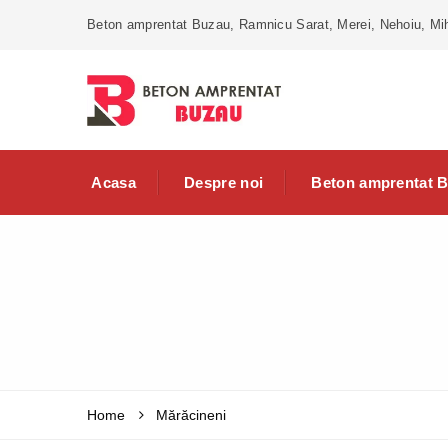
Beton amprentat Buzau, Ramnicu Sarat, Merei, Nehoiu, Miha
Acasa
Despre noi
Beton amprentat 
Home
Mărăcineni