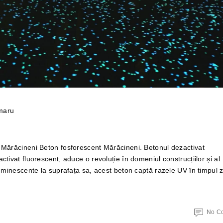
maru
 Mărăcineni Beton fosforescent Mărăcineni. Betonul dezactivat
ivat fluorescent, aduce o revoluție în domeniul construcțiilor și al
minescente la suprafața sa, acest beton captă razele UV în timpul zi
No C