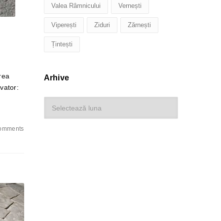
Valea Râmnicului
Vernești
Viperești
Ziduri
Zărnești
Țintești
rea
Arhive
ovator:
Arhive
omments