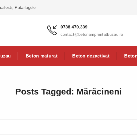
ilesti, Patarlagele
0738.470.339
contact@betonamprentatbuzau.ro
Buzau
Beton maturat
Beton dezactivat
Beton
Posts Tagged: Mărăcineni