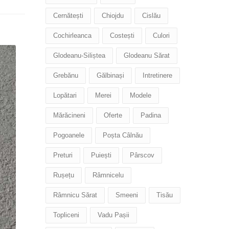
Cernătești
Chiojdu
Cislău
Cochirleanca
Costești
Culori
Glodeanu-Siliștea
Glodeanu Sărat
Grebănu
Gălbinași
Intretinere
Lopătari
Merei
Modele
Mărăcineni
Oferte
Padina
Pogoanele
Poșta Câlnău
Preturi
Puiești
Pârscov
Rușețu
Râmnicelu
Râmnicu Sărat
Smeeni
Tisău
Topliceni
Vadu Pașii