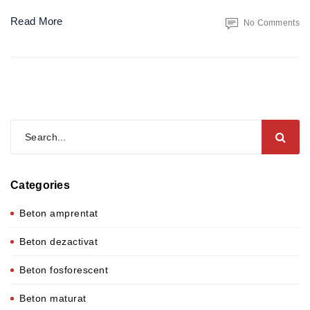
Read More
No Comments
Categories
Beton amprentat
Beton dezactivat
Beton fosforescent
Beton maturat