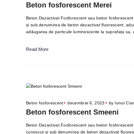
Beton fosforescent Merei
Beton Dezactivat Fosforescent sau beton fosforescent 
și sub denumirea de beton dezactivat fluorescent, aduce
adăugarea de particule luminescente la suprafața sa, a
Read More
Beton fosforescent
decembrie 6, 2023
by
Ionut Cis
Beton fosforescent Smeeni
Beton Dezactivat Fosforescent sau beton fosforescent
cunoscut și sub denumirea de beton dezactivat fluoresce