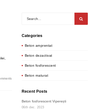
Categories
Beton amprentat
Beton dezactivat
lei,
Beton fosforescent
Beton maturat
omments
Recent Posts
Beton fosforescent Viperești
06th dec. 2023