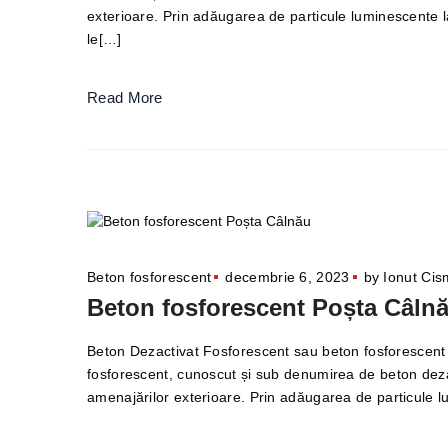
exterioare. Prin adăugarea de particule luminescente la
le[…]
Read More
Beton fosforescent
decembrie 6, 2023
by
Ionut Cis
Beton fosforescent Poșta Câln
Beton Dezactivat Fosforescent sau beton fosforescent
fosforescent, cunoscut și sub denumirea de beton dezact
amenajărilor exterioare. Prin adăugarea de particule l