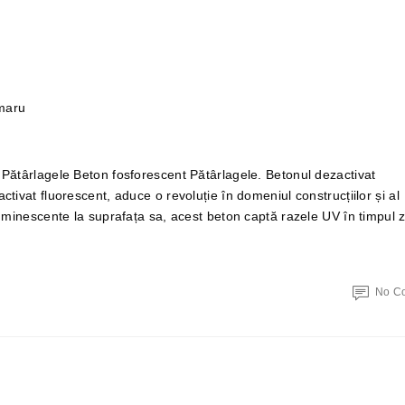
maru
Pătârlagele Beton fosforescent Pătârlagele. Betonul dezactivat
ivat fluorescent, aduce o revoluție în domeniul construcțiilor și al
minescente la suprafața sa, acest beton captă razele UV în timpul zi
No C