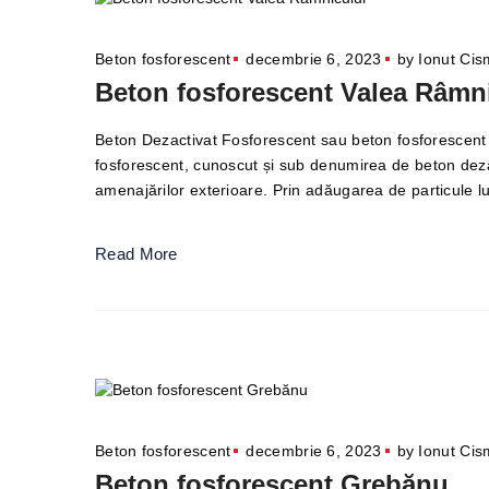
Beton fosforescent
decembrie 6, 2023
by
Ionut Cis
Beton fosforescent Valea Râmn
Beton Dezactivat Fosforescent sau beton fosforescent
fosforescent, cunoscut și sub denumirea de beton dezact
amenajărilor exterioare. Prin adăugarea de particule l
Read More
Beton fosforescent
decembrie 6, 2023
by
Ionut Cis
Beton fosforescent Grebănu