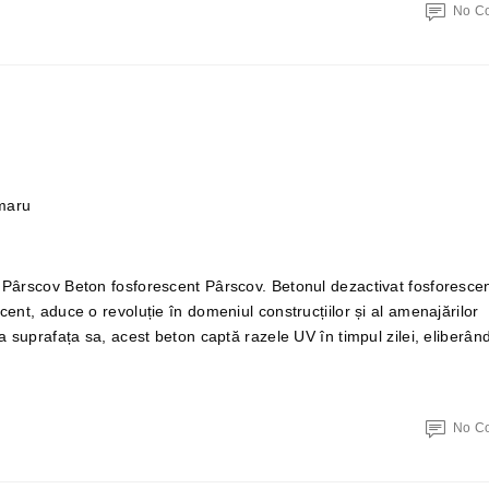
No C
maru
Pârscov Beton fosforescent Pârscov. Betonul dezactivat fosforescen
nt, aduce o revoluție în domeniul construcțiilor și al amenajărilor
 suprafața sa, acest beton captă razele UV în timpul zilei, eliberân
No C