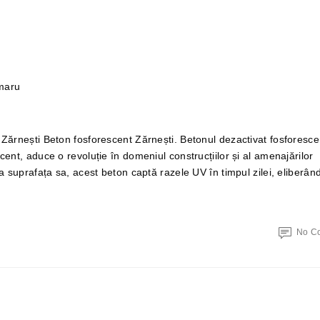
maru
Zărnești Beton fosforescent Zărnești. Betonul dezactivat fosforesce
nt, aduce o revoluție în domeniul construcțiilor și al amenajărilor
 suprafața sa, acest beton captă razele UV în timpul zilei, eliberân
No C