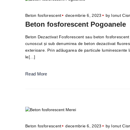
Beton fosforescent
decembrie 6, 2023
by
Ionut Cis
Beton fosforescent Pogoanele
Beton Dezactivat Fosforescent sau beton fosforescent
cunoscut și sub denumirea de beton dezactivat fluoresce
exterioare. Prin adăugarea de particule luminescente la
le[…]
Read More
Beton fosforescent
decembrie 6, 2023
by
Ionut Cis