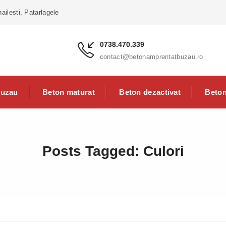
ilesti, Patarlagele
0738.470.339
contact@betonamprentatbuzau.ro
Buzau
Beton maturat
Beton dezactivat
Beton
Posts Tagged: Culori