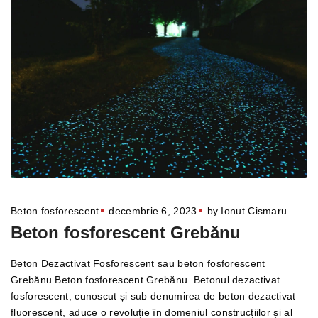
Beton fosforescent
decembrie 6, 2023
by
Ionut Cismaru
Beton fosforescent Grebănu
Beton Dezactivat Fosforescent sau beton fosforescent
Grebănu Beton fosforescent Grebănu. Betonul dezactivat
fosforescent, cunoscut și sub denumirea de beton dezactivat
fluorescent, aduce o revoluție în domeniul construcțiilor și al