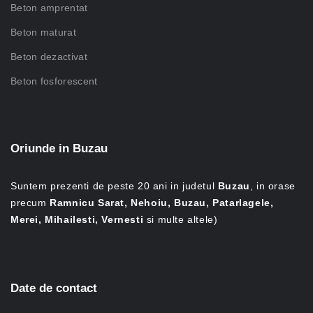
Beton amprentat
Beton maturat
Beton dezactivat
Beton fosforescent
Oriunde in Buzau
Suntem prezenti de peste 20 ani in judetul
Buzau
, in orase
precum
Ramnicu Sarat, Nehoiu, Buzau, Patarlagele,
Merei, Mihailesti, Vernesti
si multe altele)
Date de contact