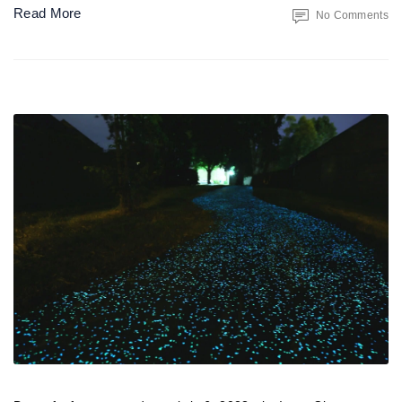
Read More
No Comments