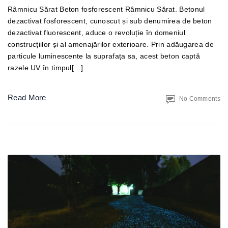
Râmnicu Sărat Beton fosforescent Râmnicu Sărat. Betonul
dezactivat fosforescent, cunoscut și sub denumirea de beton
dezactivat fluorescent, aduce o revoluție în domeniul
construcțiilor și al amenajărilor exterioare. Prin adăugarea de
particule luminescente la suprafața sa, acest beton captă
razele UV în timpul[…]
Read More
No Comments