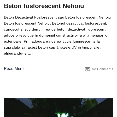
Beton fosforescent Nehoiu
Beton Dezactivat Fosforescent sau beton fosforescent Nehoiu
Beton fosforescent Nehoiu. Betonul dezactivat fosforescent,
cunoscut și sub denumirea de beton dezactivat fluorescent,
aduce o revoluție în domeniul construcțiilor și al amenajărilor
exterioare. Prin adăugarea de particule luminescente la
suprafața sa, acest beton captă razele UV în timpul zilei,
eliberându-le[…]
Read More
No Comments