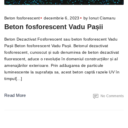
Beton fosforescent
decembrie 6, 2023
by
Ionut Cismaru
Beton fosforescent Vadu Pașii
Beton Dezactivat Fosforescent sau beton fosforescent Vadu
Pașii Beton fosforescent Vadu Pașii. Betonul dezactivat
fosforescent, cunoscut și sub denumirea de beton dezactivat
fluorescent, aduce o revoluție în domeniul construcțiilor și al
amenajărilor exterioare. Prin adăugarea de particule
luminescente la suprafața sa, acest beton captă razele UV în
timpul[…]
Read More
No Comments